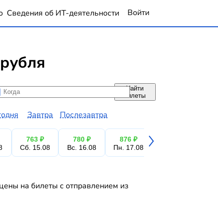
Войти
о
Сведения об ИТ-деятельности
 рубля
Найти
да
да
билеты
годня
Завтра
Послезавтра
763 ₽
780 ₽
876 ₽
876 ₽
7
8
Сб. 15.08
Вс. 16.08
Пн. 17.08
Вт. 18.08
Ср.
 цены на билеты с отправлением из