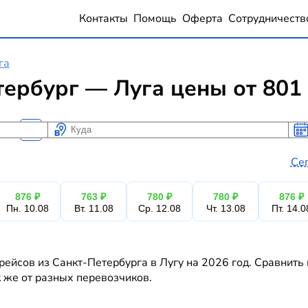
Контакты
Помощь
Оферта
Сотрудничеств
га
ербург — Луга цены от 801
Куда
Ког
Ког
Се
876 ₽
763 ₽
780 ₽
780 ₽
876 ₽
Пн. 10.08
Вт. 11.08
Ср. 12.08
Чт. 13.08
Пт. 14.0
ейсов из Санкт-Петербурга в Лугу на 2026 год. Сравнить
к же от разных перевозчиков.