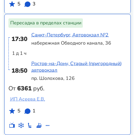
5
3
Пересадка в пределах станции
Санкт-Петербург, Автовокзал №2
17:30
набережная Обводного канала, 36
1 д 1 ч
Ростов-на-Дону, Старый (пригородный)
18:50
автовокзал
пр. Шолохова, 126
От
6361
руб.
ИП Асеева Е.В.
5
1