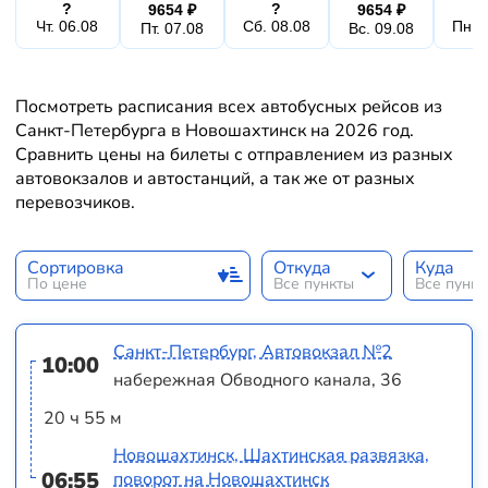
?
?
9654 ₽
9654 ₽
Чт. 06.08
Сб. 08.08
Пн. 
Пт. 07.08
Вс. 09.08
Посмотреть расписания всех автобусных рейсов из
Санкт-Петербурга в Новошахтинск на 2026 год.
Сравнить цены на билеты с отправлением из разных
автовокзалов и автостанций, а так же от разных
перевозчиков.
Сортировка
Откуда
Куда
По цене
Все пункты
Все пунк
Санкт-Петербург, Автовокзал №2
10:00
набережная Обводного канала, 36
20 ч 55 м
Новошахтинск, Шахтинская развязка,
06:55
поворот на Новошахтинск