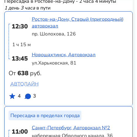
Пересадка в Ростове-на-Дону - 2 часа 4 минуты
1 день 3 часа
в пути
Ростов-на-Дону, Старый (пригородный)
12:30
автовокзал
пр. Шолохова, 126
1 ч 15 м
Новошахтинск, Автовокзал
13:45
ул.Харьковская, 81
От
638
руб.
АВТОЛАЙН
4
3
Пересадка в пределах города
Санкт-Петербург, Автовокзал №2
11:00
набережная Обводного канала, 36