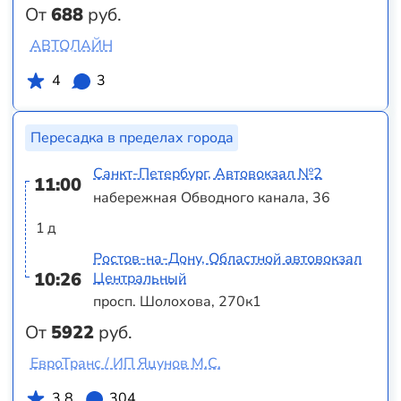
От
688
руб.
АВТОЛАЙН
4
3
Пересадка в пределах города
Санкт-Петербург, Автовокзал №2
11:00
набережная Обводного канала, 36
1 д
Ростов-на-Дону, Областной автовокзал
10:26
Центральный
просп. Шолохова, 270к1
От
5922
руб.
ЕвроТранс / ИП Яцунов М.С.
3.8
304