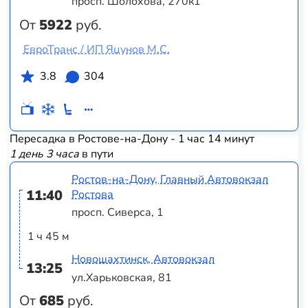
просп. Шолохова, 270к1
От
5922
руб.
ЕвроТранс / ИП Яцунов М.С.
3.8
304
Пересадка в Ростове-на-Дону - 1 час 14 минут
1 день 3 часа
в пути
Ростов-на-Дону, Главный Автовокзал
11:40
Ростова
просп. Сиверса, 1
1 ч 45 м
Новошахтинск, Автовокзал
13:25
ул.Харьковская, 81
От
685
руб.