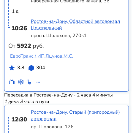
набережная Обводного канала, 36
1 д
Ростов-на-Дону, Областной автовокзал
10:26
Центральный
просп. Шолохова, 270к1
От
5922
руб.
ЕвроТранс / ИП Яцунов М.С.
3.8
304
Пересадка в Ростове-на-Дону - 2 часа 4 минуты
1 день 3 часа
в пути
Ростов-на-Дону, Старый (пригородный)
12:30
автовокзал
пр. Шолохова, 126