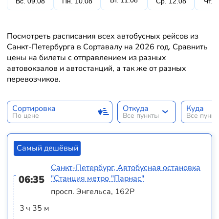
Вт. 11.08
Вс. 09.08
Пн. 10.08
Ср. 12.08
Чт. 
Посмотреть расписания всех автобусных рейсов из
Санкт-Петербурга в Сортавалу на 2026 год. Сравнить
цены на билеты с отправлением из разных
автовокзалов и автостанций, а так же от разных
перевозчиков.
Сортировка
Откуда
Куда
По цене
Все пункты
Все пунк
Самый дешёвый
Санкт-Петербург, Автобусная остановка
06:35
"Станция метро "Парнас"
просп. Энгельса, 162Р
3 ч 35 м