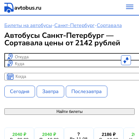
avtobus.ru
Билеты на автобусы
-
Санкт-Петербург
-
Сортавала
Автобусы Санкт-Петербург —
Сортавала цены от 2142 рублей
Откуда
Куда
Когда
Когда
Сегодня
Завтра
Послезавтра
Найти билеты
?
2040 ₽
2040 ₽
2186 ₽
204