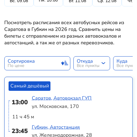
Пн. 10.08
Вс. 09.08
Вт. 11.08
Ср. 12.08
Чт. 
Посмотреть расписания всех автобусных рейсов из
Саратова в Губкин на 2026 год. Сравнить цены на
билеты с отправлением из разных автовокзалов и
автостанций, а так же от разных перевозчиков.
Сортировка
Откуда
Куда
По цене
Все пункты
Все пунк
Самый дешёвый
Саратов, Автовокзал ГУП
13:00
ул. Московская, 170
11 ч 45 м
Губкин, Автостанция
23:45
ул. Железнодорожная, 28