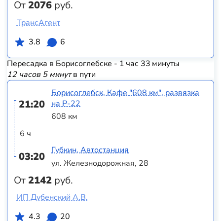
От
2076
руб.
ТрансАгент
3.8
6
Пересадка в Борисоглебске - 1 час 33 минуты
12 часов 5 минут
в пути
Борисоглебск, Кафе "608 км", развязка
21:20
на Р-22
608 км
6 ч
Губкин, Автостанция
03:20
ул. Железнодорожная, 28
От
2142
руб.
ИП Дубенский А.В.
4.3
20