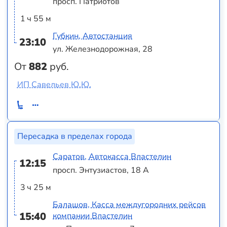
просп. Патриотов
1 ч 55 м
Губкин, Автостанция
23:10
ул. Железнодорожная, 28
От
882
руб.
ИП Савельев Ю.Ю.
Пересадка в пределах города
Саратов, Автокасса Властелин
12:15
просп. Энтузиастов, 18 А
3 ч 25 м
Балашов, Касса междугородних рейсов
15:40
компании Властелин