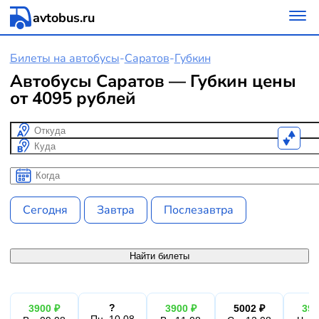
avtobus.ru
Билеты на автобусы
-
Саратов
-
Губкин
Автобусы Саратов — Губкин цены
от 4095 рублей
Откуда
Куда
Когда
Когда
Сегодня
Завтра
Послезавтра
Найти билеты
?
3900 ₽
3900 ₽
5002 ₽
390