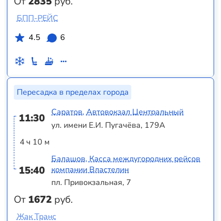
От
2835
руб.
БПП-РЕЙС
4.5
6
Пересадка в пределах города
Саратов, Автовокзал Центральный
11:30
ул. имени Е.И. Пугачёва, 179А
4 ч 10 м
Балашов, Касса междугородних рейсов
15:40
компании Властелин
пл. Привокзальная, 7
От
1672
руб.
Жак Транс