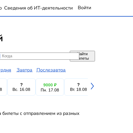
Войти
о
Сведения об ИТ-деятельности
й
Найти
да
да
билеты
годня
Завтра
Послезавтра
?
?
?
9000 ₽
08
Вс. 16.08
Вт. 18.08
Ср. 19.08
Чт.
Пн. 17.08
а билеты с отправлением из разных