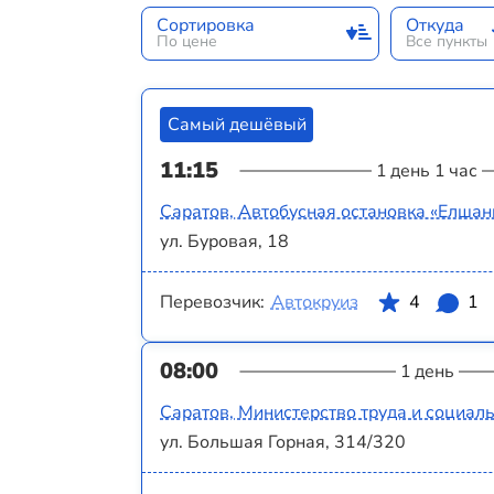
Сортировка
Откуда
По цене
Все пункты
Самый дешёвый
11:15
1 день 1 час
Саратов, Автобусная остановка «Елшанк
ул. Буровая, 18
Перевозчик:
Автокруиз
4
1
08:00
1 день
Саратов, Министерство труда и социал
ул. Большая Горная, 314/320