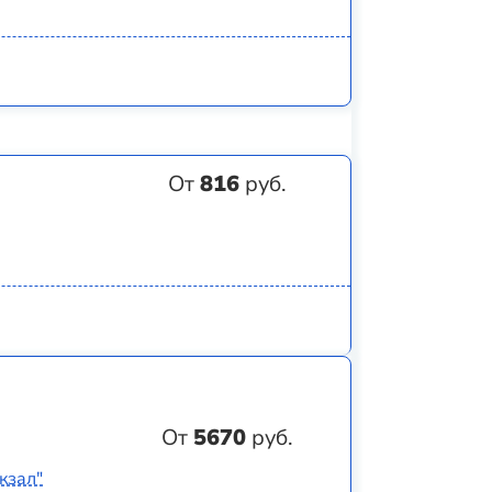
От
816
руб.
От
5670
руб.
кзал"