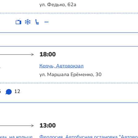
ул. Федько, 62а
18:00
а
Керчь, Автовокзал
ул. Маршала Ерёменко, 30
5
12
13:00
а‎», на кольце
Феодосия, Автобусная остановка "Автово