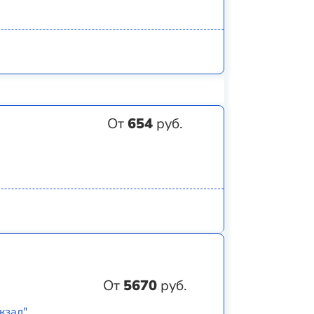
От
654
руб.
От
5670
руб.
кзал"