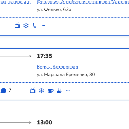
а‎», на кольце
Феодосия, Автобусная остановка "Автово
ул. Федько, 62а
17:35
а
Керчь, Автовокзал
ул. Маршала Ерёменко, 30
7
13:00