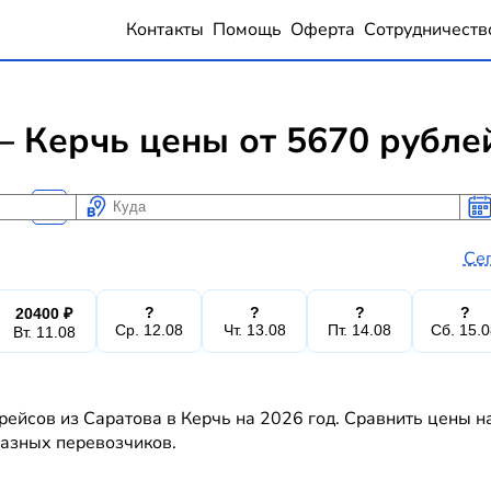
Контакты
Помощь
Оферта
Сотрудничеств
 Керчь цены от 5670 рубле
Куда
Ког
Ког
Се
?
?
?
?
20400 ₽
Ср. 12.08
Чт. 13.08
Пт. 14.08
Сб. 15.
Вт. 11.08
рейсов из Саратова в Керчь на 2026 год. Сравнить цены н
 разных перевозчиков.