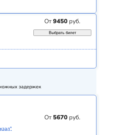
От
9450
руб.
Выбрать билет
озможных задержек
От
5670
руб.
кзал"