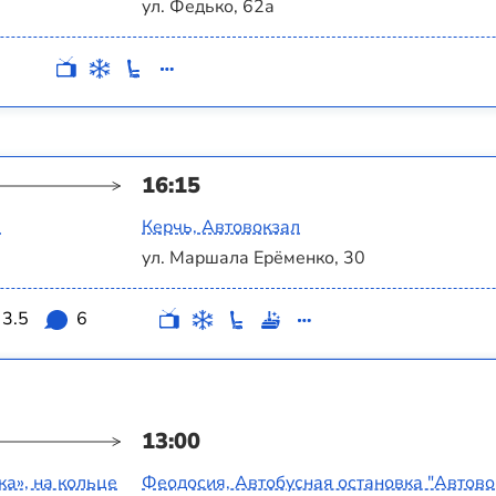
ул. Федько, 62а
16:15
а
Керчь, Автовокзал
ул. Маршала Ерёменко, 30
3.5
6
13:00
а‎», на кольце
Феодосия, Автобусная остановка "Автово