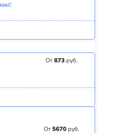
кзал"
От
873
руб.
От
5670
руб.