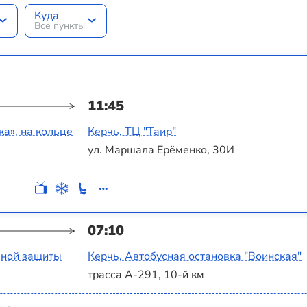
Куда
Все пункты
11:45
а‎», на кольце
Керчь, ТЦ "Таир"
ул. Маршала Ерёменко, 30И
07:10
ьной защиты
Керчь, Автобусная остановка "Воинская"
трасса А-291, 10-й км