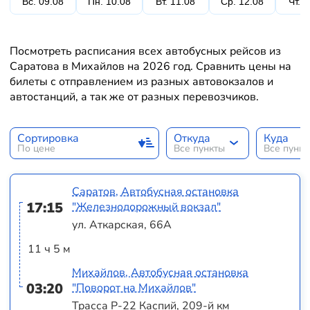
Вс. 09.08
Пн. 10.08
Вт. 11.08
Ср. 12.08
Чт. 
Посмотреть расписания всех автобусных рейсов из
Саратова в Михайлов на 2026 год. Сравнить цены на
билеты с отправлением из разных автовокзалов и
автостанций, а так же от разных перевозчиков.
Сортировка
Откуда
Куда
По цене
Все пункты
Все пунк
Саратов, Автобусная остановка
17:15
"Железнодорожный вокзал"
ул. Аткарская, 66А
11 ч 5 м
Михайлов, Автобусная остановка
03:20
"Поворот на Михайлов"
Трасса Р-22 Каспий, 209-й км