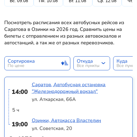
Вс. 09.08
Пн. 10.08
Вт. 11.08
Ср. 12.08
Чт. 
Посмотреть расписания всех автобусных рейсов из
Саратова в Озинки на 2026 год. Сравнить цены на
билеты с отправлением из разных автовокзалов и
автостанций, а так же от разных перевозчиков.
Сортировка
Откуда
Куда
По цене
Все пункты
Все пунк
Саратов, Автобусная остановка
14:00
"Железнодорожный вокзал"
ул. Аткарская, 66А
5 ч
Озинки, Автокасса Властелин
19:00
ул. Советская, 20