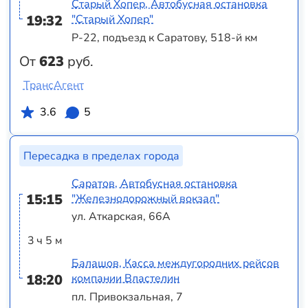
Старый Хопер, Автобусная остановка
19:32
"Старый Хопер"
Р-22, подъезд к Саратову, 518-й км
От
623
руб.
ТрансАгент
3.6
5
Пересадка в пределах города
Саратов, Автобусная остановка
15:15
"Железнодорожный вокзал"
ул. Аткарская, 66А
3 ч 5 м
Балашов, Касса междугородних рейсов
18:20
компании Властелин
пл. Привокзальная, 7