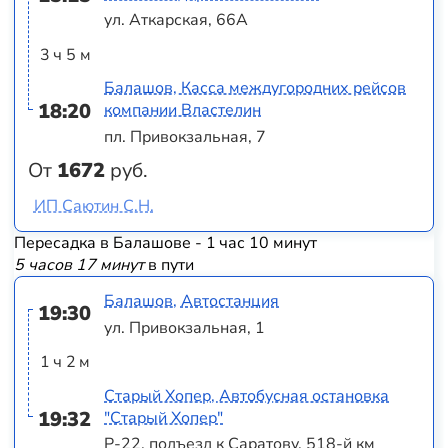
ул. Аткарская, 66А
3 ч 5 м
Балашов, Касса междугородних рейсов
18:20
компании Властелин
пл. Привокзальная, 7
От
1672
руб.
ИП Саютин С.Н.
Пересадка в Балашове - 1 час 10 минут
5 часов 17 минут
в пути
Балашов, Автостанция
19:30
ул. Привокзальная, 1
1 ч 2 м
Старый Хопер, Автобусная остановка
19:32
"Старый Хопер"
Р-22, подъезд к Саратову, 518-й км