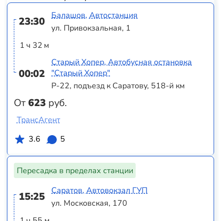
Балашов, Автостанция
23:30
ул. Привокзальная, 1
1 ч 32 м
Старый Хопер, Автобусная остановка
00:02
"Старый Хопер"
Р-22, подъезд к Саратову, 518-й км
От
623
руб.
ТрансАгент
3.6
5
Пересадка в пределах станции
Саратов, Автовокзал ГУП
15:25
ул. Московская, 170
1 ч 55 м