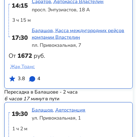
Саратов, Автокасса Властелин
14:15
просп. Энтузиастов, 18 А
3 ч 15 м
Балашов, Касса междугородних рейсов
17:30
компании Властелин
пл. Привокзальная, 7
От
1672
руб.
Жак Транс
3.8
4
Пересадка в Балашове - 2 часа
6 часов 17 минут
в пути
Балашов, Автостанция
19:30
ул. Привокзальная, 1
1 ч 2 м