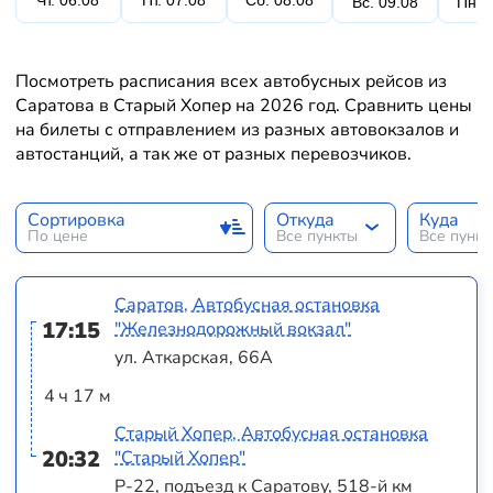
Чт. 06.08
Пт. 07.08
Сб. 08.08
Вс. 09.08
Пн. 
Посмотреть расписания всех автобусных рейсов из
Саратова в Старый Хопер на 2026 год. Сравнить цены
на билеты с отправлением из разных автовокзалов и
автостанций, а так же от разных перевозчиков.
Сортировка
Откуда
Куда
По цене
Все пункты
Все пунк
Саратов, Автобусная остановка
17:15
"Железнодорожный вокзал"
ул. Аткарская, 66А
4 ч 17 м
Старый Хопер, Автобусная остановка
20:32
"Старый Хопер"
Р-22, подъезд к Саратову, 518-й км