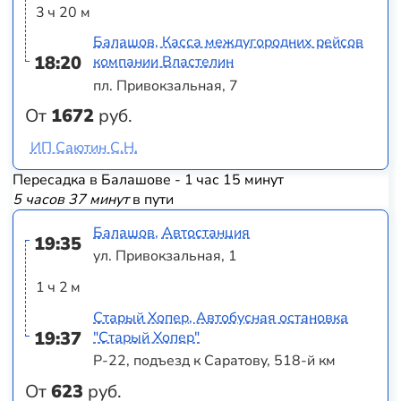
3 ч 20 м
Балашов, Касса междугородних рейсов
18:20
компании Властелин
пл. Привокзальная, 7
От
1672
руб.
ИП Саютин С.Н.
Пересадка в Балашове - 1 час 15 минут
5 часов 37 минут
в пути
Балашов, Автостанция
19:35
ул. Привокзальная, 1
1 ч 2 м
Старый Хопер, Автобусная остановка
19:37
"Старый Хопер"
Р-22, подъезд к Саратову, 518-й км
От
623
руб.