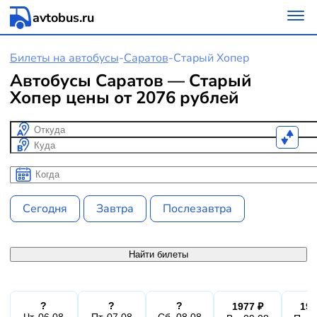
avtobus.ru
Билеты на автобусы
-
Саратов
-
Старый Хопер
Автобусы Саратов — Старый
Хопер цены от 2076 рублей
Откуда
Куда
Когда
Когда
Сегодня
Завтра
Послезавтра
Найти билеты
?
?
?
1977 ₽
197