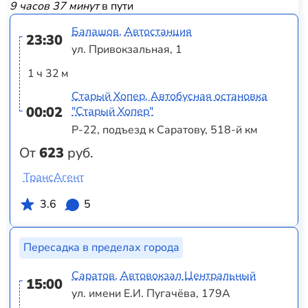
9 часов 37 минут
в пути
Балашов, Автостанция
23:30
ул. Привокзальная, 1
1 ч 32 м
Старый Хопер, Автобусная остановка
00:02
"Старый Хопер"
Р-22, подъезд к Саратову, 518-й км
От
623
руб.
ТрансАгент
3.6
5
Пересадка в пределах города
Саратов, Автовокзал Центральный
15:00
ул. имени Е.И. Пугачёва, 179А