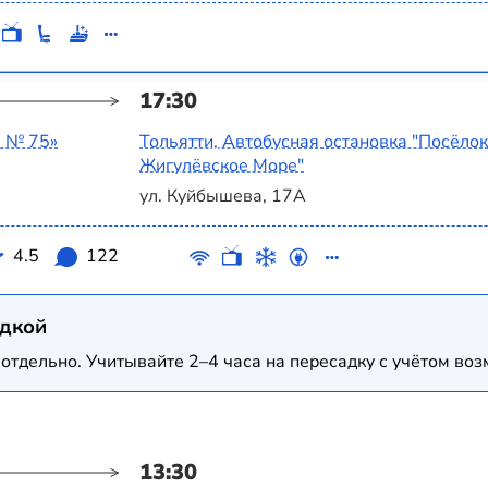
17:30
а № 75»
Тольятти, Автобусная остановка "Посёлок
Жигулёвское Море"
ул. Куйбышева, 17А
4.5
122
адкой
отдельно. Учитывайте 2–4 часа на пересадку с учётом в
13:30