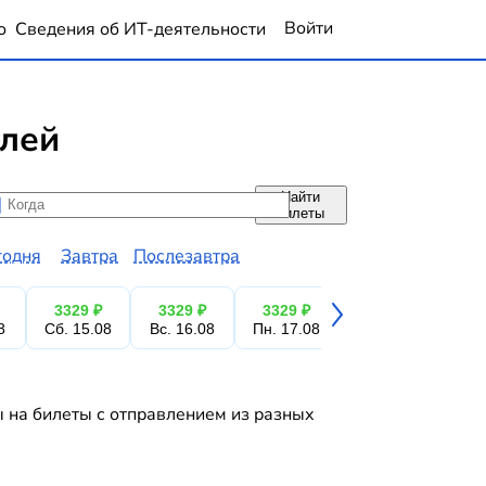
Войти
о
Сведения об ИТ-деятельности
блей
Найти
да
да
билеты
годня
Завтра
Послезавтра
3329 ₽
3329 ₽
3329 ₽
3329 ₽
3
8
Сб. 15.08
Вс. 16.08
Пн. 17.08
Вт. 18.08
Ср.
ы на билеты с отправлением из разных