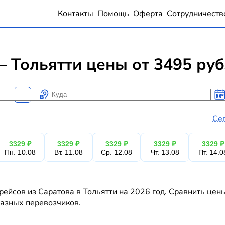
Контакты
Помощь
Оферта
Сотрудничеств
 Тольятти цены от 3495 ру
Куда
Ког
Ког
Се
3329 ₽
3329 ₽
3329 ₽
3329 ₽
3329 ₽
Пн. 10.08
Вт. 11.08
Ср. 12.08
Чт. 13.08
Пт. 14.0
ейсов из Саратова в Тольятти на 2026 год. Сравнить цен
 разных перевозчиков.