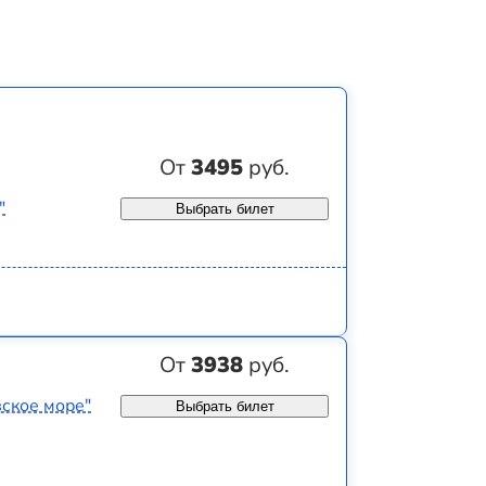
От
3495
руб.
"
Выбрать билет
От
3938
руб.
вское море"
Выбрать билет