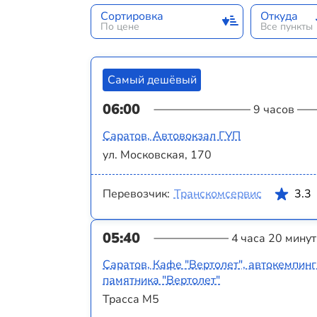
Сортировка
Откуда
По цене
Все пункты
Самый дешёвый
06:00
9 часов
Саратов, Автовокзал ГУП
ул. Московская, 170
Перевозчик:
Транскомсервис
3.3
05:40
4 часа 20 минут
Саратов, Кафе "Вертолет", автокемпинг
памятника "Вертолет"
Трасса М5