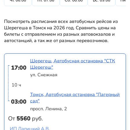
Чт. 06.08
Пт. 07.08
Сб. 08.08
Вс. 09.08
Пн. 
Посмотреть расписания всех автобусных рейсов из
Шерегеша в Томск на 2026 год. Сравнить цены на
билеты с отправлением из разных автовокзалов и
автостанций, а так же от разных перевозчиков.
Шерегеш, Автобусная остановка "СТК
17:00
Шерегеш"
ул. Снежная
10 ч
Томск, Автобусная остановка "Лагерный
03:00
сад"
просп. Ленина, 2
От
5560
руб.
ИП Лапицкий А.В.