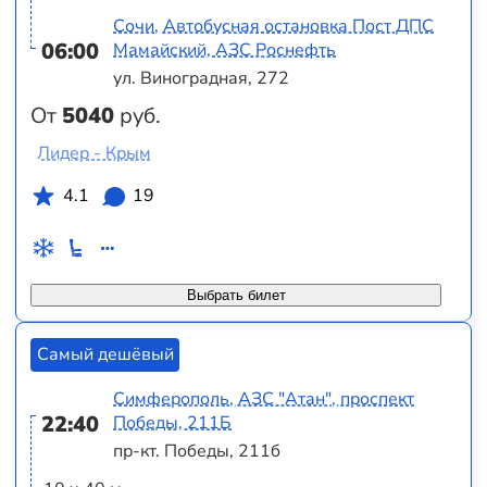
Сочи, Автобусная остановка Пост ДПС
06:00
Мамайский, АЗС Роснефть
ул. Виноградная, 272
От
5040
руб.
Лидер - Крым
4.1
19
Выбрать билет
Самый дешёвый
Симферополь, АЗС "Атан", проспект
22:40
Победы, 211Б
пр-кт. Победы, 211б