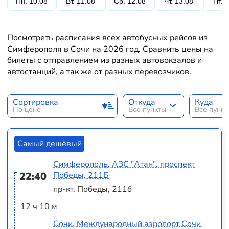
Пн. 10.08
Вт. 11.08
Ср. 12.08
Чт. 13.08
Пт. 
Посмотреть расписания всех автобусных рейсов из
Симферополя в Сочи на 2026 год. Сравнить цены на
билеты с отправлением из разных автовокзалов и
автостанций, а так же от разных перевозчиков.
Сортировка
Откуда
Куда
По цене
Все пункты
Все пунк
Самый дешёвый
Симферополь, АЗС "Атан", проспект
22:40
Победы, 211Б
пр-кт. Победы, 211б
12 ч 10 м
Сочи, Международный аэропорт Сочи