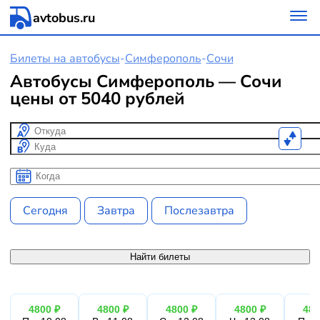
avtobus.ru
Билеты на автобусы
-
Симферополь
-
Сочи
Автобусы Симферополь — Сочи
цены от 5040 рублей
Откуда
Куда
Когда
Когда
Сегодня
Завтра
Послезавтра
Найти билеты
4800 ₽
4800 ₽
4800 ₽
4800 ₽
480