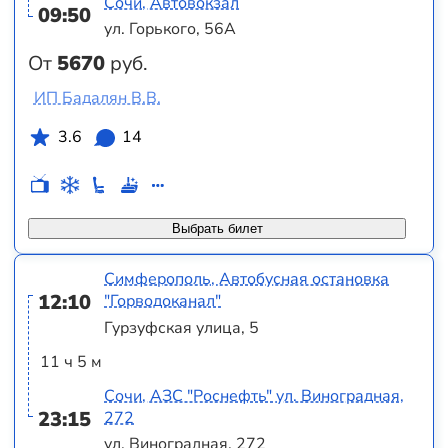
Сочи, Автовокзал
09:50
ул. Горького, 56А
От
5670
руб.
ИП Бадалян В.В.
3.6
14
Выбрать билет
Симферополь, Автобусная остановка
12:10
"Горводоканал"
Гурзуфская улица, 5
11 ч 5 м
Сочи, АЗС "Роснефть" ул. Виноградная,
23:15
272
ул. Виноградная, 272