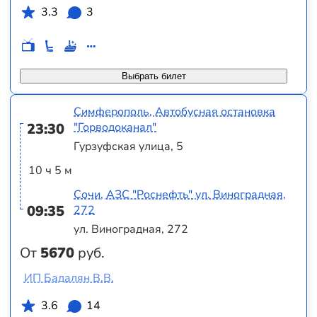
3.3
3
Выбрать билет
Симферополь, Автобусная остановка
23:30
"Горводоканал"
Гурзуфская улица, 5
10 ч 5 м
Сочи, АЗС "Роснефть" ул. Виноградная,
09:35
272
ул. Виноградная, 272
От
5670
руб.
ИП Бадалян В.В.
3.6
14