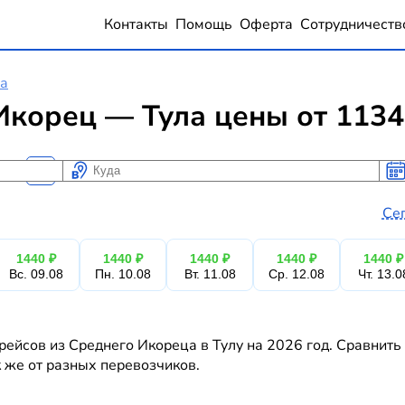
Контакты
Помощь
Оферта
Сотрудничеств
ла
корец — Тула цены от 1134
Куда
Ког
Ког
Се
1440 ₽
1440 ₽
1440 ₽
1440 ₽
1440 ₽
Вс. 09.08
Пн. 10.08
Вт. 11.08
Ср. 12.08
Чт. 13.0
рейсов из Среднего Икореца в Тулу на 2026 год. Сравнить
к же от разных перевозчиков.