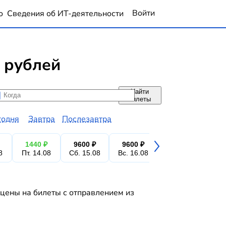
Войти
о
Сведения об ИТ-деятельности
 рублей
Найти
да
да
билеты
годня
Завтра
Послезавтра
1440 ₽
9600 ₽
9600 ₽
9600 ₽
9
8
Пт. 14.08
Сб. 15.08
Вс. 16.08
Пн. 17.08
Вт.
 цены на билеты с отправлением из