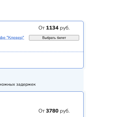
От
1134
руб.
афе "Клевер"
Выбрать билет
озможных задержек
От
3780
руб.