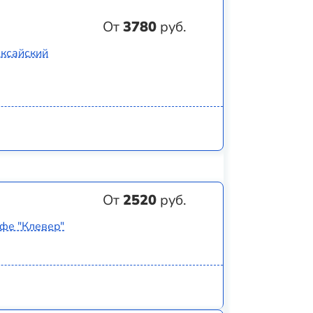
От
3780
руб.
Аксайский
От
2520
руб.
афе "Клевер"