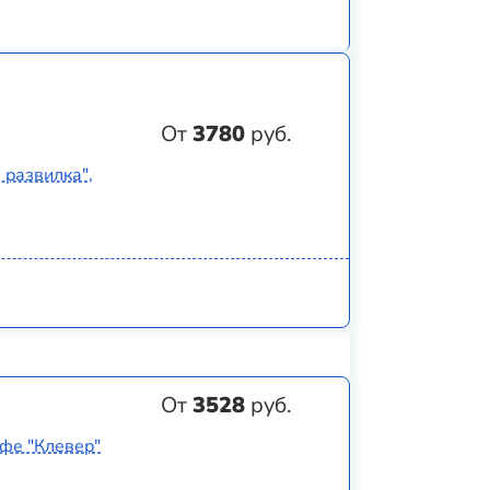
От
3780
руб.
 развилка",
От
3528
руб.
афе "Клевер"