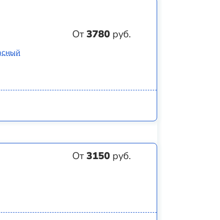
От
3780
руб.
асный
От
3150
руб.