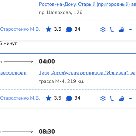
Ростов-на-Дону, Старый (пригородный) а
пр. Шолохова, 126
Старостенко М.В.
3.5
34
5 минут
04:00
ут
 автовокзал
Тула, Автобусная остановка "Ильинка", к
трасса М-4, 219 км.
Старостенко М.В.
3.5
34
08:30
т