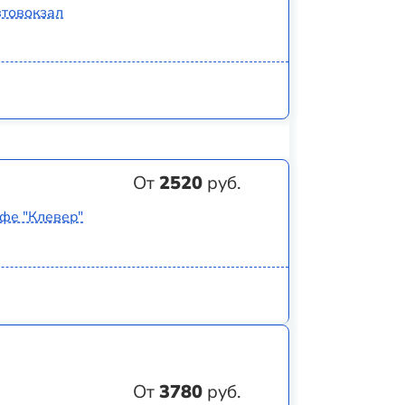
втовокзал
От
2520
руб.
афе "Клевер"
От
3780
руб.