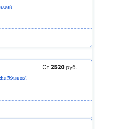
асный
От
2520
руб.
афе "Клевер"