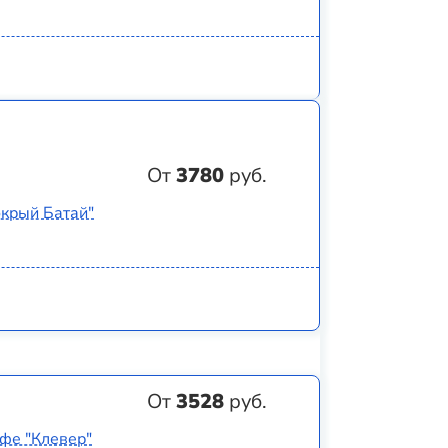
От
3780
руб.
окрый Батай"
От
3528
руб.
афе "Клевер"