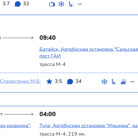
3.7
32
09:40
т
Батайск, Автобусная остановка "Сальская
пост ГАИ
трасса М-4
Старостенко М.В.
3.5
34
04:00
ут
ая развилка",
Тула, Автобусная остановка "Ильинка", к
трасса М-4, 219 км.