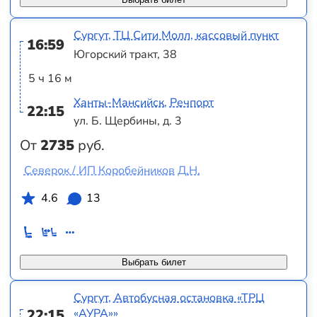
Сургут, ТЦ Сити Молл, кассовый пункт
16:59
Югорский тракт, 38
5 ч 16 м
Ханты-Мансийск, Речпорт
22:15
ул. Б. Щербины, д. 3
От
2735
руб.
Северок / ИП Коробейников Д.Н.
4.6
13
Выбрать билет
Сургут, Автобусная остановка «ТРЦ
22:15
«АУРА»»