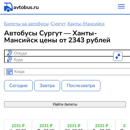
avtobus.ru
Билеты на автобусы
-
Сургут
-
Ханты-Мансийск
Автобусы Сургут — Ханты-
Мансийск цены от 2343 рублей
Откуда
Куда
Когда
Когда
Сегодня
Завтра
Послезавтра
Найти билеты
2231 ₽
2231 ₽
2231 ₽
2231 ₽
223