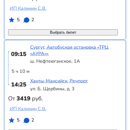
ИП Калинин С.В.
5
2
Выбрать билет
Сургут, Автобусная остановка «ТРЦ
09:15
«АУРА»»
ш. Нефтеюганское, 1А
5 ч 10 м
Ханты-Мансийск, Речпорт
14:25
ул. Б. Щербины, д. 3
От
3419
руб.
ИП Калинин С.В.
5
2