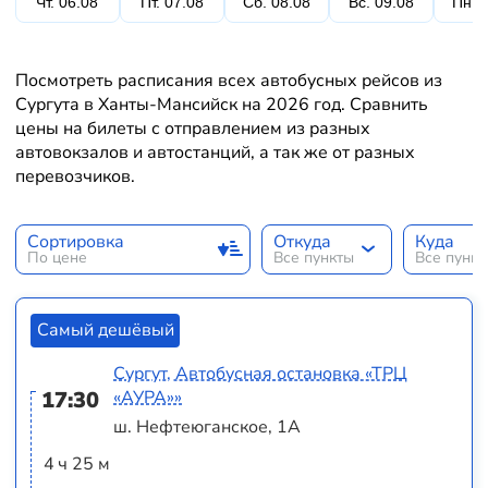
Чт. 06.08
Пт. 07.08
Сб. 08.08
Вс. 09.08
Пн. 
Посмотреть расписания всех автобусных рейсов из
Сургута в Ханты-Мансийск на 2026 год. Сравнить
цены на билеты с отправлением из разных
автовокзалов и автостанций, а так же от разных
перевозчиков.
Сортировка
Откуда
Куда
По цене
Все пункты
Все пунк
Самый дешёвый
Сургут, Автобусная остановка «ТРЦ
17:30
«АУРА»»
ш. Нефтеюганское, 1А
4 ч 25 м