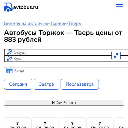
avtobus.ru
Билеты на автобусы
-
Торжок
-
Тверь
Автобусы Торжок — Тверь цены от
883 рублей
Откуда
Куда
Когда
Когда
Сегодня
Завтра
Послезавтра
Найти билеты
?
?
?
?