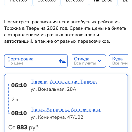
Пт. 07.08
Сб. 08.08
Вс. 09.08
Пн. 10.08
Вт. 
Посмотреть расписания всех автобусных рейсов из
Торжка в Тверь на 2026 год. Сравнить цены на билеты
с отправлением из разных автовокзалов и
автостанций, а так же от разных перевозчиков.
Сортировка
Откуда
Куда
По цене
Все пункты
Все пунк
Торжок, Автостанция Торжок
06:10
ул. Вокзальная, 28А
2 ч
Тверь, Автокасса Автоэкспресс
08:10
ул. Коминтерна, 47/102
От
883
руб.