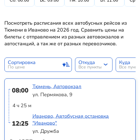
Сб. 08.08
Вс. 09.08
Пн. 10.08
Вт. 11.08
Ср. 
Посмотреть расписания всех автобусных рейсов из
Тюмени в Иваново на 2026 год. Сравнить цены на
билеты с отправлением из разных автовокзалов и
автостанций, а так же от разных перевозчиков.
Сортировка
Откуда
Куда
По цене
Все пункты
Все пунк
Тюмень, Автовокзал
08:00
ул. Пермякова, 9
4 ч 25 м
Иваново, Автобусная остановка
12:25
"Иваново"
ул. Дружба