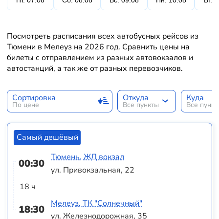
Пт. 07.08
Сб. 08.08
Вс. 09.08
Пн. 10.08
Вт. 
Посмотреть расписания всех автобусных рейсов из
Тюмени в Мелеуз на 2026 год. Сравнить цены на
билеты с отправлением из разных автовокзалов и
автостанций, а так же от разных перевозчиков.
Сортировка
Откуда
Куда
По цене
Все пункты
Все пунк
Самый дешёвый
Тюмень, ЖД вокзал
00:30
ул. Привокзальная, 22
18 ч
Мелеуз, ТК "Солнечный"
18:30
ул. Железнодорожная, 35