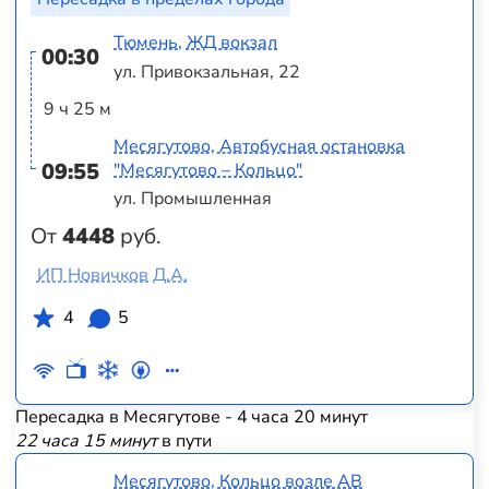
Тюмень, ЖД вокзал
00:30
ул. Привокзальная, 22
9 ч 25 м
Месягутово, Автобусная остановка
09:55
"Месягутово – Кольцо"
ул. Промышленная
От
4448
руб.
ИП Новичков Д.А.
4
5
Пересадка в Месягутове - 4 часа 20 минут
22 часа 15 минут
в пути
Месягутово, Кольцо возле АВ