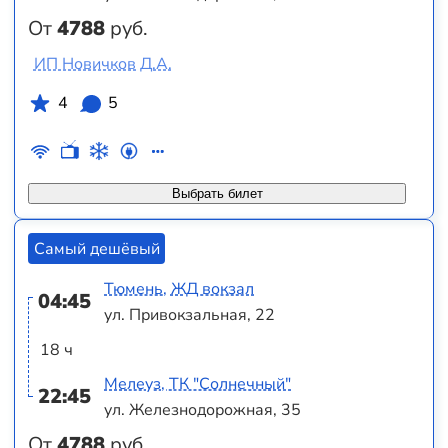
От
4788
руб.
ИП Новичков Д.А.
4
5
Выбрать билет
Самый дешёвый
Тюмень, ЖД вокзал
04:45
ул. Привокзальная, 22
18 ч
Мелеуз, ТК "Солнечный"
22:45
ул. Железнодорожная, 35
От
4788
руб.