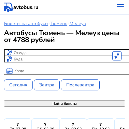
avtobus.ru
Билеты на автобусы
-
Тюмень
-
Мелеуз
Автобусы Тюмень — Мелеуз цены
от 4788 рублей
Откуда
Куда
Когда
Когда
Сегодня
Завтра
Послезавтра
Найти билеты
?
?
?
?