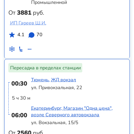
Промышленной
От
3881
руб.
ИП Гареев Ш.И.
4.1
70
Пересадка в пределах станции
Тюмень, ЖД вокзал
00:30
ул. Привокзальная, 22
5 ч 30 м
Екатеринбург, Магазин "Одна цена",
06:00
возле Северного автовокзала
ул. Вокзальная, 15/5
От
2560
руб.