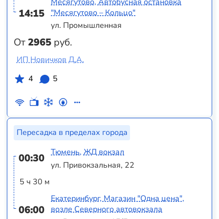
Месягутово, Автобусная остановка
14:15
"Месягутово – Кольцо"
ул. Промышленная
От
2965
руб.
ИП Новичков Д.А.
4
5
Пересадка в пределах города
Тюмень, ЖД вокзал
00:30
ул. Привокзальная, 22
5 ч 30 м
Екатеринбург, Магазин "Одна цена",
06:00
возле Северного автовокзала