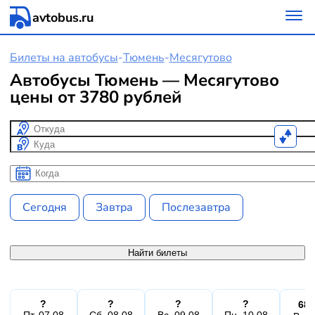
avtobus.ru
Билеты на автобусы
-
Тюмень
-
Месягутово
Автобусы Тюмень — Месягутово
цены от 3780 рублей
Откуда
Куда
Когда
Когда
Сегодня
Завтра
Послезавтра
Найти билеты
?
?
?
?
685