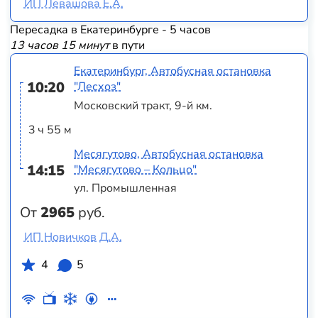
ИП Левашова Е.А.
Пересадка в Екатеринбурге - 5 часов
13 часов 15 минут
в пути
Екатеринбург, Автобусная остановка
10:20
"Лесхоз"
Московский тракт, 9-й км.
3 ч 55 м
Месягутово, Автобусная остановка
14:15
"Месягутово – Кольцо"
ул. Промышленная
От
2965
руб.
ИП Новичков Д.А.
4
5