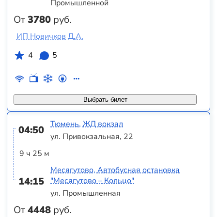
Промышленной
От
3780
руб.
ИП Новичков Д.А.
4
5
Выбрать билет
Тюмень, ЖД вокзал
04:50
ул. Привокзальная, 22
9 ч 25 м
Месягутово, Автобусная остановка
14:15
"Месягутово – Кольцо"
ул. Промышленная
От
4448
руб.