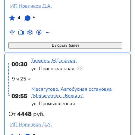
ИП Новичков Д.А.
4
5
Выбрать билет
Тюмень, ЖД вокзал
00:30
ул. Привокзальная, 22
9 ч 25 м
Месягутово, Автобусная остановка
09:55
"Месягутово – Кольцо"
ул. Промышленная
От
4448
руб.
ИП Новичков Д.А.