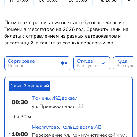
Пт. 07.08
Сб. 08.08
Вс. 09.08
Пн. 10.08
Вт. 
Посмотреть расписания всех автобусных рейсов из
Тюмени в Месягутово на 2026 год. Сравнить цены на
билеты с отправлением из разных автовокзалов и
автостанций, а так же от разных перевозчиков.
Сортировка
Откуда
Куда
По цене
Все пункты
Все пунк
Самый дешёвый
Тюмень, ЖД вокзал
00:30
ул. Привокзальная, 22
9 ч 30 м
Месягутово, Кольцо возле АВ
10:00
Пересечение ул. Коммунистической и ул.