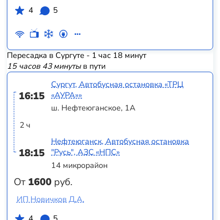
4
5
Пересадка в Сургуте - 1 час 18 минут
15 часов 43 минуты
в пути
Сургут, Автобусная остановка «ТРЦ
16:15
«АУРА»»
ш. Нефтеюганское, 1А
2 ч
Нефтеюганск, Автобусная остановка
18:15
"Русь", АЗС «НПС»
14 микрорайон
От
1600
руб.
ИП Новичков Д.А.
4
5