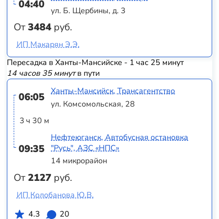
04:40
ул. Б. Щербины, д. 3
От
3484
руб.
ИП Макарян Э.Э.
Пересадка в Ханты-Мансийске - 1 час 25 минут
14 часов 35 минут
в пути
Ханты-Мансийск, Трансагентство
06:05
ул. Комсомольская, 28
3 ч 30 м
Нефтеюганск, Автобусная остановка
09:35
"Русь", АЗС «НПС»
14 микрорайон
От
2127
руб.
ИП Колобанова Ю.В.
4.3
20