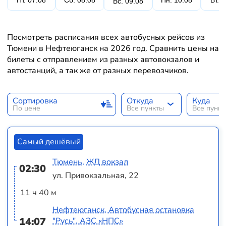
Пт. 07.08
Сб. 08.08
Пн. 10.08
Вт. 
Вс. 09.08
Посмотреть расписания всех автобусных рейсов из
Тюмени в Нефтеюганск на 2026 год. Сравнить цены на
билеты с отправлением из разных автовокзалов и
автостанций, а так же от разных перевозчиков.
Сортировка
Откуда
Куда
По цене
Все пункты
Все пунк
Самый дешёвый
Тюмень, ЖД вокзал
02:30
ул. Привокзальная, 22
11 ч 40 м
Нефтеюганск, Автобусная остановка
14:07
"Русь", АЗС «НПС»