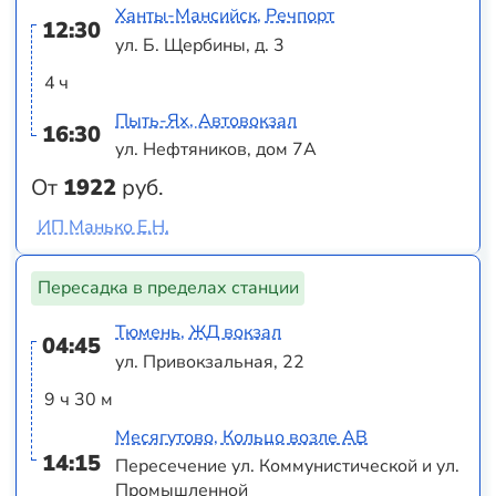
Ханты-Мансийск, Речпорт
12:30
ул. Б. Щербины, д. 3
4 ч
Пыть-Ях, Автовокзал
16:30
ул. Нефтяников, дом 7А
От
1922
руб.
ИП Манько Е.Н.
Пересадка в пределах станции
Тюмень, ЖД вокзал
04:45
ул. Привокзальная, 22
9 ч 30 м
Месягутово, Кольцо возле АВ
14:15
Пересечение ул. Коммунистической и ул.
Промышленной