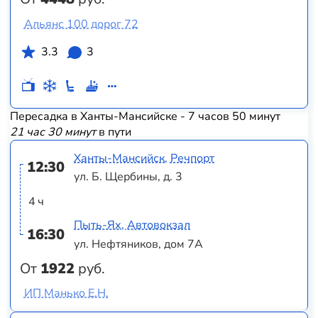
Альянс 100 дорог 72
3.3
3
Пересадка в Ханты-Мансийске - 7 часов 50 минут
21 час 30 минут
в пути
Ханты-Мансийск, Речпорт
12:30
ул. Б. Щербины, д. 3
4 ч
Пыть-Ях, Автовокзал
16:30
ул. Нефтяников, дом 7А
От
1922
руб.
ИП Манько Е.Н.