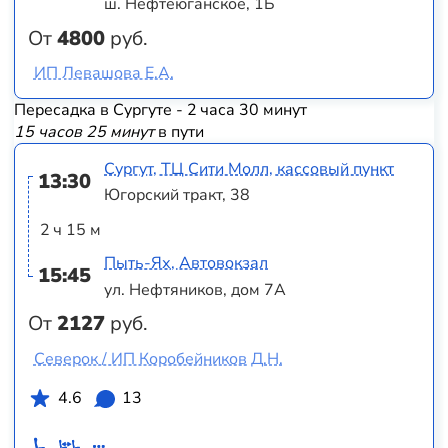
ш. Нефтеюганское, 1Б
От
4800
руб.
ИП Левашова Е.А.
Пересадка в Сургуте - 2 часа 30 минут
15 часов 25 минут
в пути
Сургут, ТЦ Сити Молл, кассовый пункт
13:30
Югорский тракт, 38
2 ч 15 м
Пыть-Ях, Автовокзал
15:45
ул. Нефтяников, дом 7А
От
2127
руб.
Северок / ИП Коробейников Д.Н.
4.6
13