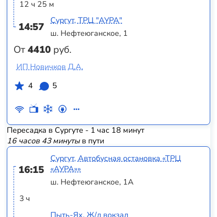
12 ч 25 м
Сургут, ТРЦ "АУРА"
14:57
ш. Нефтеюганское, 1
От
4410
руб.
ИП Новичков Д.А.
4
5
Пересадка в Сургуте - 1 час 18 минут
16 часов 43 минуты
в пути
Сургут, Автобусная остановка «ТРЦ
16:15
«АУРА»»
ш. Нефтеюганское, 1А
3 ч
Пыть-Ях, Ж/д вокзал