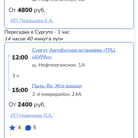
От
4800
руб.
ИП Левашова Е.А.
Пересадка в Сургуте - 1 час
14 часов 40 минут
в пути
Сургут, Автобусная остановка «ТРЦ
12:00
«АУРА»»
ш. Нефтеюганское, 1А
3 ч
Пыть-Ях, Ж/д вокзал
15:00
2-й микрорайон, 24А
От
2400
руб.
ИП Новичков Д.А.
4
5