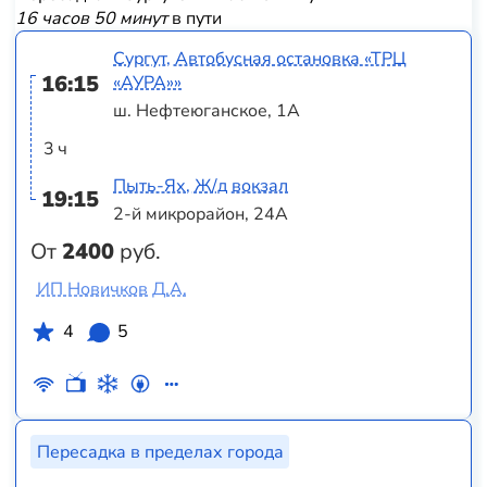
16 часов 50 минут
в пути
Сургут, Автобусная остановка «ТРЦ
16:15
«АУРА»»
ш. Нефтеюганское, 1А
3 ч
Пыть-Ях, Ж/д вокзал
19:15
2-й микрорайон, 24А
От
2400
руб.
ИП Новичков Д.А.
4
5
Пересадка в пределах города