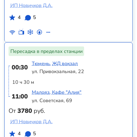
ИП Новичков Д.А.
4
5
Пересадка в пределах станции
Тюмень, ЖД вокзал
00:30
ул. Привокзальная, 22
10 ч 30 м
Малояз, Кафе "Алия"
11:00
ул. Советская, 69
От
3780
руб.
ИП Новичков Д.А.
4
5