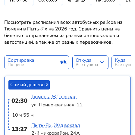
Пт. 07.08
Сб. 08.08
Пн. 10.08
Вт. 
Вс. 09.08
Посмотреть расписания всех автобусных рейсов из
Тюмени в Пыть-Ях на 2026 год. Сравнить цены на
билеты с отправлением из разных автовокзалов и
автостанций, а так же от разных перевозчиков.
Сортировка
Откуда
Куда
По цене
Все пункты
Все пунк
Самый дешёвый
Тюмень, ЖД вокзал
02:30
ул. Привокзальная, 22
10 ч 55 м
Пыть-Ях, Ж/д вокзал
13:27
2-й микрорайон, 24А