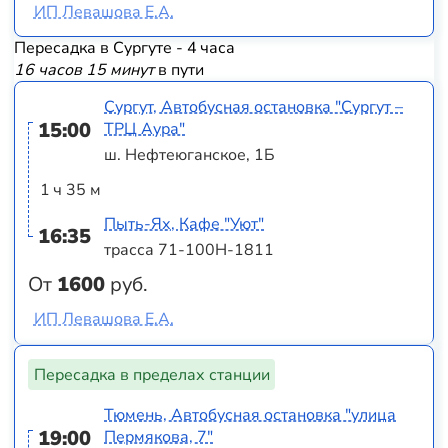
ИП Левашова Е.А.
Пересадка в Сургуте - 4 часа
16 часов 15 минут
в пути
Сургут, Автобусная остановка "Сургут –
15:00
ТРЦ Аура"
ш. Нефтеюганское, 1Б
1 ч 35 м
Пыть-Ях, Кафе "Уют"
16:35
трасса 71-100Н-1811
От
1600
руб.
ИП Левашова Е.А.
Пересадка в пределах станции
Тюмень, Автобусная остановка "улица
19:00
Пермякова, 7"