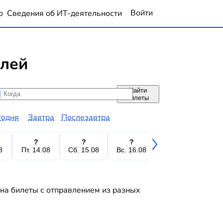
Войти
о
Сведения об ИТ-деятельности
блей
Найти
да
да
билеты
годня
Завтра
Послезавтра
?
?
?
?
8
Пт. 14.08
Сб. 15.08
Вс. 16.08
Пн. 17.08
Вт.
 на билеты с отправлением из разных