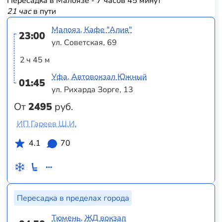
Пересадка в Малоязе - 7 часов 45 минут
21 час
в пути
Малояз, Кафе "Алия"
23:00
ул. Советская, 69
2 ч 45 м
Уфа, Автовокзал Южный
01:45
ул. Рихарда Зорге, 13
От
2495
руб.
ИП Гареев Ш.И.
4.1
70
Пересадка в пределах города
Тюмень, ЖД вокзал