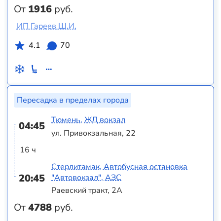
От
1916
руб.
ИП Гареев Ш.И.
4.1
70
Пересадка в пределах города
Тюмень, ЖД вокзал
04:45
ул. Привокзальная, 22
16 ч
Стерлитамак, Автобусная остановка
20:45
"Автовокзал", АЗС
Раевский тракт, 2А
От
4788
руб.