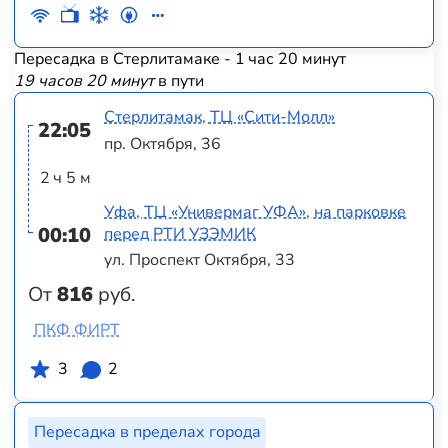
Пересадка в Стерлитамаке - 1 час 20 минут
19 часов 20 минут
в пути
Стерлитамак, ТЦ «‎Сити-Молл»
22:05
пр. Октября, 36
2 ч 5 м
Уфа, ТЦ «Универмаг УФА», на парковке
00:10
перед РТИ УЗЭМИК
ул. Проспект Октября, 33
От
816
руб.
ПКФ ФИРТ
3
2
Пересадка в пределах города