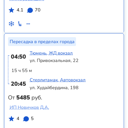
4.1
70
Пересадка в пределах города
Тюмень, ЖД вокзал
04:50
ул. Привокзальная, 22
15 ч 55 м
Стерлитамак, Автовокзал
20:45
ул. Худайбердина, 198
От
5485
руб.
ИП Новичков Д.А.
4
5