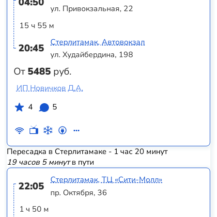
04:50
ул. Привокзальная, 22
15 ч 55 м
Стерлитамак, Автовокзал
20:45
ул. Худайбердина, 198
От
5485
руб.
ИП Новичков Д.А.
4
5
Пересадка в Стерлитамаке - 1 час 20 минут
19 часов 5 минут
в пути
Стерлитамак, ТЦ «‎Сити-Молл»
22:05
пр. Октября, 36
1 ч 50 м