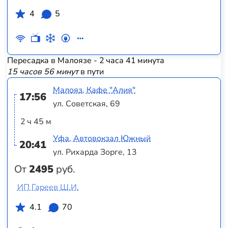
4
5
Пересадка в Малоязе - 2 часа 41 минута
15 часов 56 минут
в пути
Малояз, Кафе "Алия"
17:56
ул. Советская, 69
2 ч 45 м
Уфа, Автовокзал Южный
20:41
ул. Рихарда Зорге, 13
От
2495
руб.
ИП Гареев Ш.И.
4.1
70