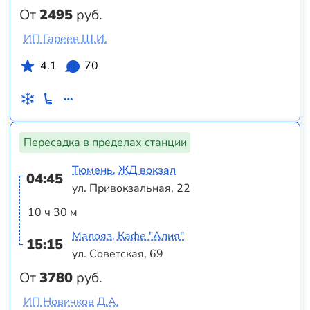
От
2495
руб.
ИП Гареев Ш.И.
4.1
70
Пересадка в пределах станции
Тюмень, ЖД вокзал
04:45
ул. Привокзальная, 22
10 ч 30 м
Малояз, Кафе "Алия"
15:15
ул. Советская, 69
От
3780
руб.
ИП Новичков Д.А.