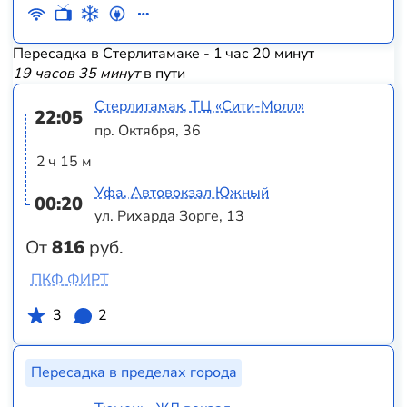
Пересадка в Стерлитамаке - 1 час 20 минут
19 часов 35 минут
в пути
Стерлитамак, ТЦ «‎Сити-Молл»
22:05
пр. Октября, 36
2 ч 15 м
Уфа, Автовокзал Южный
00:20
ул. Рихарда Зорге, 13
От
816
руб.
ПКФ ФИРТ
3
2
Пересадка в пределах города