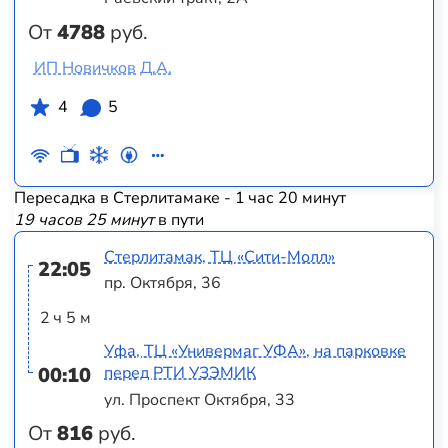
От
4788
руб.
ИП Новичков Д.А.
4
5
Пересадка в Стерлитамаке - 1 час 20 минут
19 часов 25 минут
в пути
Стерлитамак, ТЦ «‎Сити-Молл»
22:05
пр. Октября, 36
2 ч 5 м
Уфа, ТЦ «Универмаг УФА», на парковке
00:10
перед РТИ УЗЭМИК
ул. Проспект Октября, 33
От
816
руб.