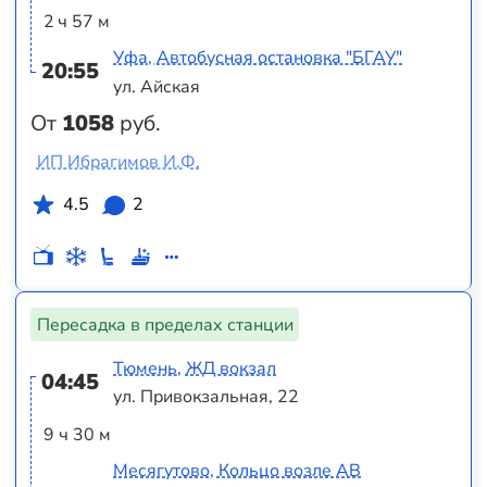
2 ч 57 м
Уфа, Автобусная остановка "БГАУ"
20:55
ул. Айская
От
1058
руб.
ИП Ибрагимов И.Ф.
4.5
2
Пересадка в пределах станции
Тюмень, ЖД вокзал
04:45
ул. Привокзальная, 22
9 ч 30 м
Месягутово, Кольцо возле АВ