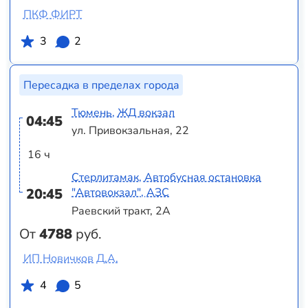
ПКФ ФИРТ
3
2
Пересадка в пределах города
Тюмень, ЖД вокзал
04:45
ул. Привокзальная, 22
16 ч
Стерлитамак, Автобусная остановка
20:45
"Автовокзал", АЗС
Раевский тракт, 2А
От
4788
руб.
ИП Новичков Д.А.
4
5