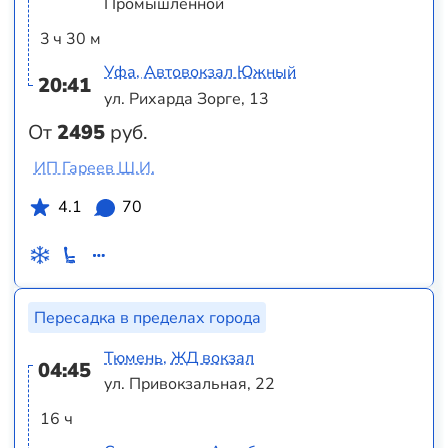
Промышленной
3 ч 30 м
Уфа, Автовокзал Южный
20:41
ул. Рихарда Зорге, 13
От
2495
руб.
ИП Гареев Ш.И.
4.1
70
Пересадка в пределах города
Тюмень, ЖД вокзал
04:45
ул. Привокзальная, 22
16 ч