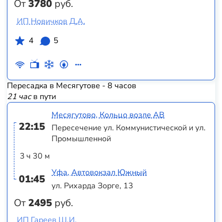
От
3780
руб.
ИП Новичков Д.А.
4
5
Пересадка в Месягутове - 8 часов
21 час
в пути
Месягутово, Кольцо возле АВ
22:15
Пересечение ул. Коммунистической и ул.
Промышленной
3 ч 30 м
Уфа, Автовокзал Южный
01:45
ул. Рихарда Зорге, 13
От
2495
руб.
ИП Гареев Ш.И.