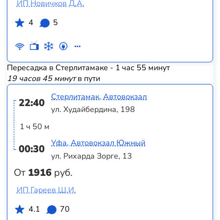
ИП Новичков Д.А.
4
5
Пересадка в Стерлитамаке - 1 час 55 минут
19 часов 45 минут
в пути
Стерлитамак, Автовокзал
22:40
ул. Худайбердина, 198
1 ч 50 м
Уфа, Автовокзал Южный
00:30
ул. Рихарда Зорге, 13
От
1916
руб.
ИП Гареев Ш.И.
4.1
70