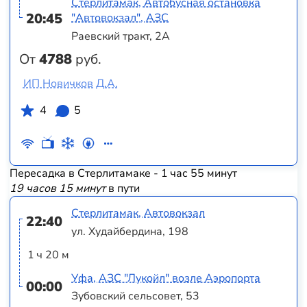
Стерлитамак, Автобусная остановка
20:45
"Автовокзал", АЗС
Раевский тракт, 2А
От
4788
руб.
ИП Новичков Д.А.
4
5
Пересадка в Стерлитамаке - 1 час 55 минут
19 часов 15 минут
в пути
Стерлитамак, Автовокзал
22:40
ул. Худайбердина, 198
1 ч 20 м
Уфа, АЗС "Лукойл" возле Аэропорта
00:00
Зубовский сельсовет, 53