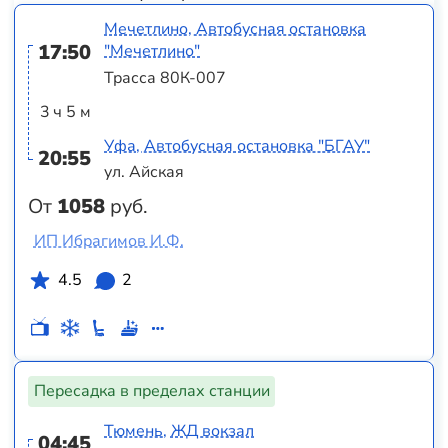
Мечетлино, Автобусная остановка
17:50
"Мечетлино"
Трасса 80К-007
3 ч 5 м
Уфа, Автобусная остановка "БГАУ"
20:55
ул. Айская
От
1058
руб.
ИП Ибрагимов И.Ф.
4.5
2
Пересадка в пределах станции
Тюмень, ЖД вокзал
04:45