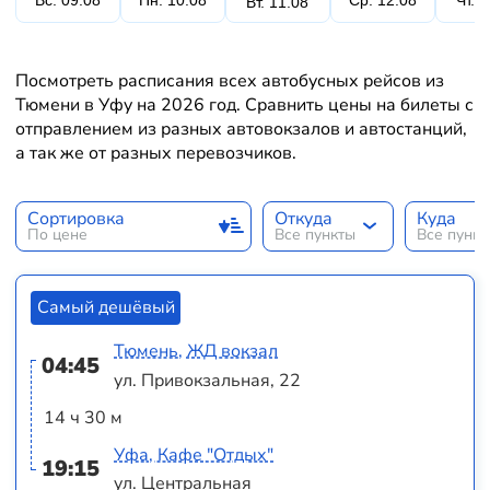
Вс. 09.08
Пн. 10.08
Ср. 12.08
Чт. 
Вт. 11.08
Посмотреть расписания всех автобусных рейсов из
Тюмени в Уфу на 2026 год. Сравнить цены на билеты с
отправлением из разных автовокзалов и автостанций,
а так же от разных перевозчиков.
Сортировка
Откуда
Куда
По цене
Все пункты
Все пунк
Самый дешёвый
Тюмень, ЖД вокзал
04:45
ул. Привокзальная, 22
14 ч 30 м
Уфа, Кафе "Отдых"
19:15
ул. Центральная