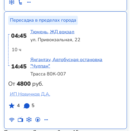
Пересадка в пределах города
Тюмень, ЖД вокзал
04:45
ул. Привокзальная, 22
10 ч
Янгантау, Автобусная остановка
14:45
"Чулпан"
Трасса 80К-007
От
4800
руб.
ИП Новичков Д.А.
4
5