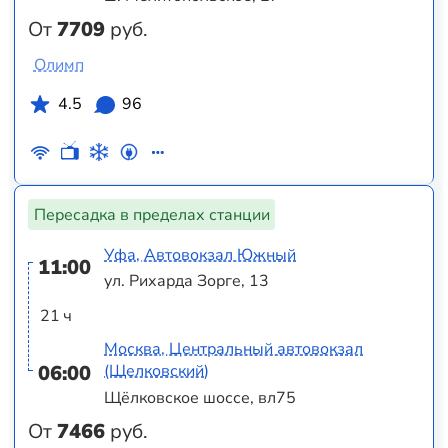
От
7709
руб.
Олимп
4.5
96
Пересадка в пределах станции
Уфа, Автовокзал Южный
11:00
ул. Рихарда Зорге, 13
21 ч
Москва, Центральный автовокзал
06:00
(Щелковский)
Щёлковское шоссе, вл75
От
7466
руб.