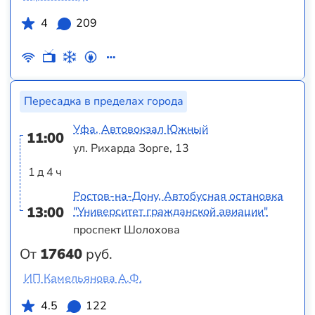
4
209
Пересадка в пределах города
Уфа, Автовокзал Южный
11:00
ул. Рихарда Зорге, 13
1 д 4 ч
Ростов-на-Дону, Автобусная остановка
13:00
"Университет гражданской авиации"
проспект Шолохова
От
17640
руб.
ИП Камельянова А.Ф.
4.5
122