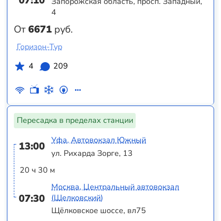
07:10
Запорожская область, просп. Западный,
4
От
6671
руб.
Горизон-Тур
4
209
Пересадка в пределах станции
Уфа, Автовокзал Южный
13:00
ул. Рихарда Зорге, 13
20 ч 30 м
Москва, Центральный автовокзал
07:30
(Щелковский)
Щёлковское шоссе, вл75