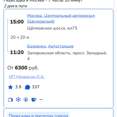
Пересадка в Москве - 7 часов 30 минут
2 дня
в пути
Москва, Центральный автовокзал
15:00
(Щелковский)
Щёлковское шоссе, вл75
20 ч 20 м
Бердянск, Автостанция
11:20
Запорожская область, просп. Западный,
4
От
6300
руб.
ИП Некрасов И.А.
3.9
337
Пересадка в пределах города