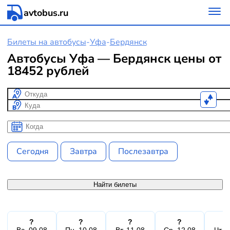
avtobus.ru
Билеты на автобусы
-
Уфа
-
Бердянск
Автобусы Уфа — Бердянск цены от
18452 рублей
Откуда
Куда
Когда
Когда
Сегодня
Завтра
Послезавтра
Найти билеты
?
?
?
?