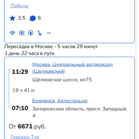
Победа
3.5
6
Пересадка в Москве - 5 часов 29 минут
1 день 22 часа
в пути
Москва, Центральный автовокзал
11:29
(Щелковский)
Щёлковское шоссе, вл75
19 ч 41 м
Бердянск, Автостанция
07:10
Запорожская область, просп. Западный,
4
От
6671
руб.
Горизон-Тур