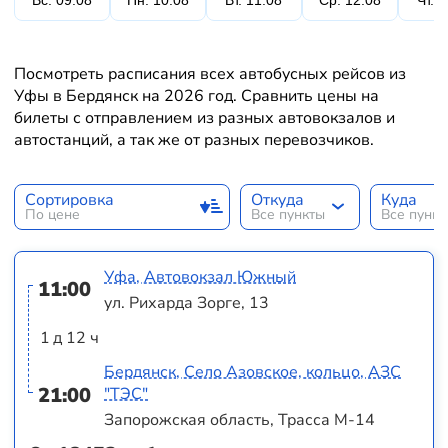
Вс. 09.08
Пн. 10.08
Вт. 11.08
Ср. 12.08
Чт. 
Посмотреть расписания всех автобусных рейсов из
Уфы в Бердянск на 2026 год. Сравнить цены на
билеты с отправлением из разных автовокзалов и
автостанций, а так же от разных перевозчиков.
Сортировка
Откуда
Куда
По цене
Все пункты
Все пунк
Уфа, Автовокзал Южный
11:00
ул. Рихарда Зорге, 13
1 д 12 ч
Бердянск, Село Азовское, кольцо, АЗС
21:00
"ТЭС"
Запорожская область, Трасса М-14