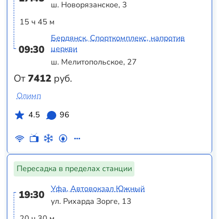
ш. Новорязанское, 3
15 ч 45 м
Бердянск, Спорткомплекс, напротив
09:30
церкви
ш. Мелитопольское, 27
От
7412
руб.
Олимп
4.5
96
Пересадка в пределах станции
Уфа, Автовокзал Южный
19:30
ул. Рихарда Зорге, 13
20 ч 30 м