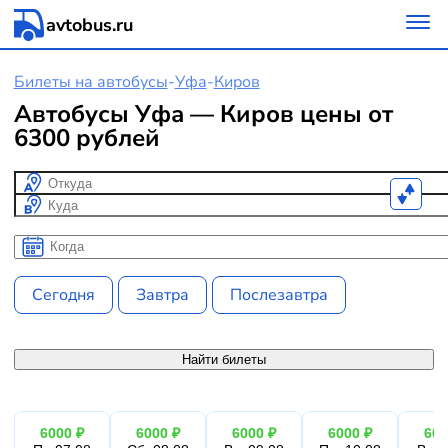
avtobus.ru
Билеты на автобусы
-
Уфа
-
Киров
Автобусы Уфа — Киров цены от
6300 рублей
Откуда
Куда
Когда
Когда
Сегодня
Завтра
Послезавтра
Найти билеты
6000 ₽
6000 ₽
6000 ₽
6000 ₽
600