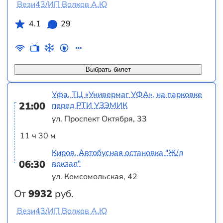
Вези43/ИП Волков А.Ю
4.1
29
Выбрать билет
Уфа, ТЦ «Универмаг УФА», на парковке
21:00
перед РТИ УЗЭМИК
ул. Проспект Октября, 33
11 ч 30 м
Киров, Автобусная остановка "Ж/д
06:30
вокзал"
ул. Комсомольская, 42
От
9932
руб.
Вези43/ИП Волков А.Ю