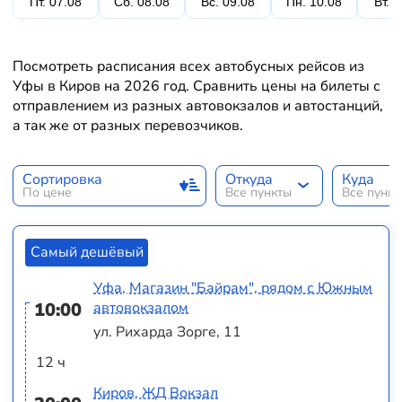
Пт. 07.08
Сб. 08.08
Вс. 09.08
Пн. 10.08
Вт. 
Посмотреть расписания всех автобусных рейсов из
Уфы в Киров на 2026 год. Сравнить цены на билеты с
отправлением из разных автовокзалов и автостанций,
а так же от разных перевозчиков.
Сортировка
Откуда
Куда
По цене
Все пункты
Все пунк
Самый дешёвый
Уфа, Магазин "Байрам", рядом с Южным
10:00
автовокзалом
ул. Рихарда Зорге, 11
12 ч
Киров, ЖД Вокзал