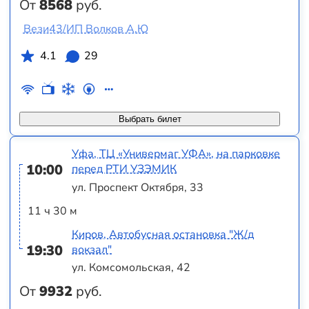
От
8568
руб.
Вези43/ИП Волков А.Ю
4.1
29
Выбрать билет
Уфа, ТЦ «Универмаг УФА», на парковке
10:00
перед РТИ УЗЭМИК
ул. Проспект Октября, 33
11 ч 30 м
Киров, Автобусная остановка "Ж/д
19:30
вокзал"
ул. Комсомольская, 42
От
9932
руб.