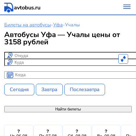
avtobus.ru
Билеты на автобусы
-
Уфа
-
Учалы
Автобусы Уфа — Учалы цены от
3158 рублей
Откуда
Куда
Когда
Когда
Сегодня
Завтра
Послезавтра
Найти билеты
?
?
?
?