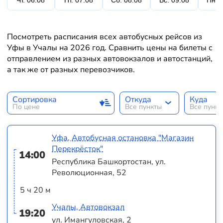
Чт. 06.08
Пт. 07.08
Сб. 08.08
Вс. 09.08
Пн. 
Посмотреть расписания всех автобусных рейсов из
Уфы в Учалы на 2026 год. Сравнить цены на билеты с
отправлением из разных автовокзалов и автостанций,
а так же от разных перевозчиков.
Сортировка
Откуда
Куда
По цене
Все пункты
Все пунк
Уфа, Автобусная остановка "Магазин
Перекрёсток"
14:00
Республика Башкортостан, ул.
Революционная, 52
5 ч 20 м
Учалы, Автовокзал
19:20
ул. Имангуловская, 2