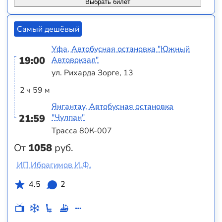
Выбрать билет
Самый дешёвый
Уфа, Автобусная остановка "Южный
19:00
Автовокзал"
ул. Рихарда Зорге, 13
2 ч 59 м
Янгантау, Автобусная остановка
21:59
"Чулпан"
Трасса 80К-007
От
1058
руб.
ИП Ибрагимов И.Ф.
4.5
2