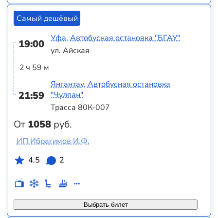
Самый дешёвый
Уфа, Автобусная остановка "БГАУ"
19:00
ул. Айская
2 ч 59 м
Янгантау, Автобусная остановка
21:59
"Чулпан"
Трасса 80К-007
От
1058
руб.
ИП Ибрагимов И.Ф.
4.5
2
Выбрать билет