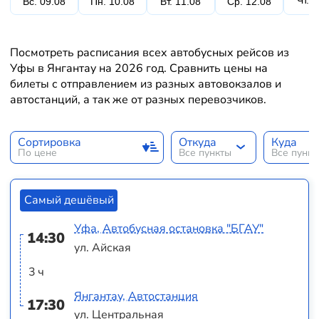
Чт. 
Вс. 09.08
Пн. 10.08
Вт. 11.08
Ср. 12.08
Посмотреть расписания всех автобусных рейсов из
Уфы в Янгантау на 2026 год. Сравнить цены на
билеты с отправлением из разных автовокзалов и
автостанций, а так же от разных перевозчиков.
Сортировка
Откуда
Куда
По цене
Все пункты
Все пунк
Самый дешёвый
Уфа, Автобусная остановка "БГАУ"
14:30
ул. Айская
3 ч
Янгантау, Автостанция
17:30
ул. Центральная