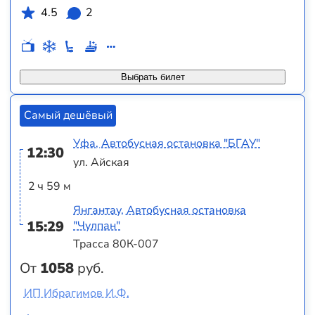
4.5
2
Выбрать билет
Самый дешёвый
Уфа, Автобусная остановка "БГАУ"
12:30
ул. Айская
2 ч 59 м
Янгантау, Автобусная остановка
15:29
"Чулпан"
Трасса 80К-007
От
1058
руб.
ИП Ибрагимов И.Ф.