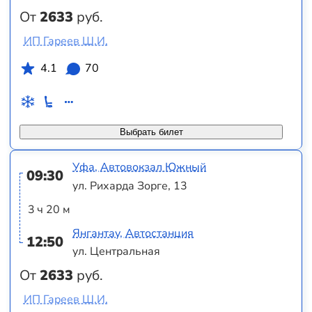
От
2633
руб.
ИП Гареев Ш.И.
4.1
70
Выбрать билет
Уфа, Автовокзал Южный
09:30
ул. Рихарда Зорге, 13
3 ч 20 м
Янгантау, Автостанция
12:50
ул. Центральная
От
2633
руб.
ИП Гареев Ш.И.