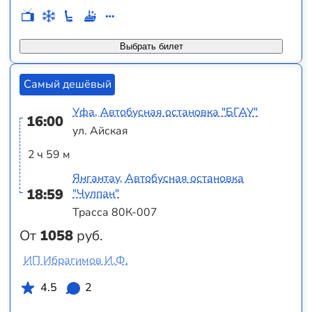
Выбрать билет
Самый дешёвый
Уфа, Автобусная остановка "БГАУ"
16:00
ул. Айская
2 ч 59 м
Янгантау, Автобусная остановка
18:59
"Чулпан"
Трасса 80К-007
От
1058
руб.
ИП Ибрагимов И.Ф.
4.5
2