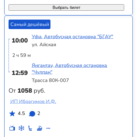
Выбрать билет
Самый дешёвый
Уфа, Автобусная остановка "БГАУ"
10:00
ул. Айская
2 ч 59 м
Янгантау, Автобусная остановка
12:59
"Чулпан"
Трасса 80К-007
От
1058
руб.
ИП Ибрагимов И.Ф.
4.5
2