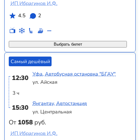
ИП Ибрагимов И.Ф.
4.5
2
Выбрать билет
Самый дешёвый
Уфа, Автобусная остановка "БГАУ"
12:30
ул. Айская
3 ч
Янгантау, Автостанция
15:30
ул. Центральная
От
1058
руб.
ИП Ибрагимов И.Ф.