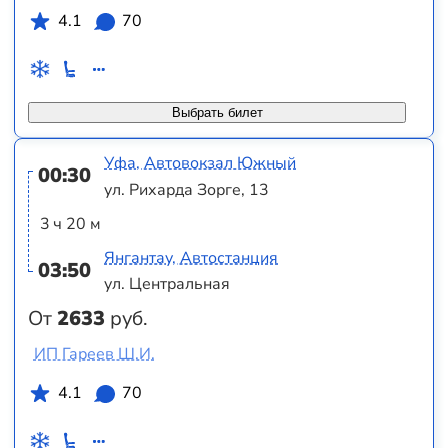
4.1
70
Выбрать билет
Уфа, Автовокзал Южный
00:30
ул. Рихарда Зорге, 13
3 ч 20 м
Янгантау, Автостанция
03:50
ул. Центральная
От
2633
руб.
ИП Гареев Ш.И.
4.1
70