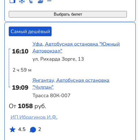
Выбрать билет
Самый дешёвый
Уфа, Автобусная остановка "Южный
16:10
Автовокзал"
ул. Рихарда Зорге, 13
2 ч 59 м
Янгантау, Автобусная остановка
19:09
"Чулпан"
Трасса 80К-007
От
1058
руб.
ИП Ибрагимов И.Ф.
4.5
2