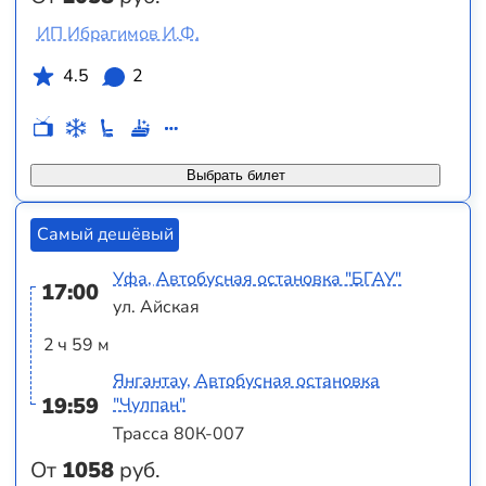
ИП Ибрагимов И.Ф.
4.5
2
Выбрать билет
Самый дешёвый
Уфа, Автобусная остановка "БГАУ"
17:00
ул. Айская
2 ч 59 м
Янгантау, Автобусная остановка
19:59
"Чулпан"
Трасса 80К-007
От
1058
руб.