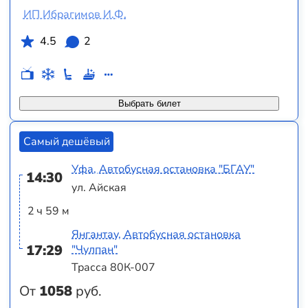
ИП Ибрагимов И.Ф.
4.5
2
Выбрать билет
Самый дешёвый
Уфа, Автобусная остановка "БГАУ"
14:30
ул. Айская
2 ч 59 м
Янгантау, Автобусная остановка
17:29
"Чулпан"
Трасса 80К-007
От
1058
руб.