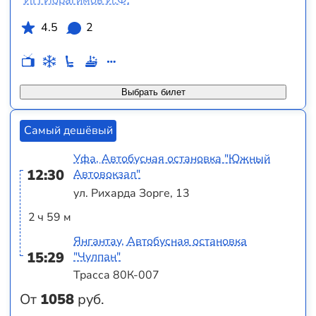
4.5
2
Выбрать билет
Самый дешёвый
Уфа, Автобусная остановка "Южный
12:30
Автовокзал"
ул. Рихарда Зорге, 13
2 ч 59 м
Янгантау, Автобусная остановка
15:29
"Чулпан"
Трасса 80К-007
От
1058
руб.