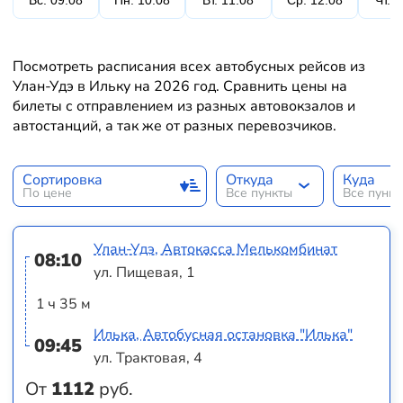
Вс. 09.08
Пн. 10.08
Вт. 11.08
Ср. 12.08
Чт. 
Посмотреть расписания всех автобусных рейсов из
Улан-Удэ в Ильку на 2026 год. Сравнить цены на
билеты с отправлением из разных автовокзалов и
автостанций, а так же от разных перевозчиков.
Сортировка
Откуда
Куда
По цене
Все пункты
Все пунк
Улан-Удэ, Автокасса Мелькомбинат
08:10
ул. Пищевая, 1
1 ч 35 м
Илька, Автобусная остановка "Илька"
09:45
ул. Трактовая, 4
От
1112
руб.