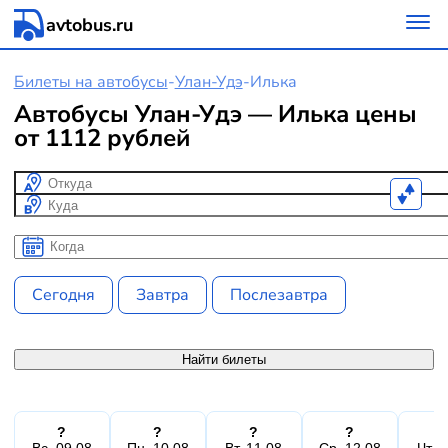
avtobus.ru
Билеты на автобусы
-
Улан-Удэ
-
Илька
Автобусы Улан-Удэ — Илька цены
от 1112 рублей
Откуда
Куда
Когда
Когда
Сегодня
Завтра
Послезавтра
Найти билеты
?
?
?
?