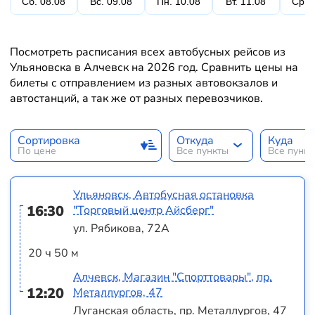
Сб. 08.08
Вс. 09.08
Пн. 10.08
Вт. 11.08
Ср. 
Посмотреть расписания всех автобусных рейсов из
Ульяновска в Алчевск на 2026 год. Сравнить цены на
билеты с отправлением из разных автовокзалов и
автостанций, а так же от разных перевозчиков.
Сортировка
Откуда
Куда
По цене
Все пункты
Все пунк
Ульяновск, Автобусная остановка
16:30
"Торговый центр Айсберг"
ул. Рябикова, 72А
20 ч 50 м
Алчевск, Магазин "Спорттовары", пр.
12:20
Металлургов, 47
Луганская область, пр. Металлургов, 47