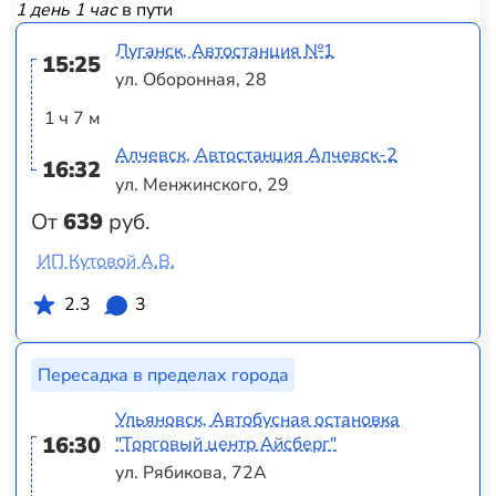
1 день 1 час
в пути
Луганск, Автостанция №1
15:25
ул. Оборонная, 28
1 ч 7 м
Алчевск, Автостанция Алчевск-2
16:32
ул. Менжинского, 29
От
639
руб.
ИП Кутовой А.В.
2.3
3
Пересадка в пределах города
Ульяновск, Автобусная остановка
16:30
"Торговый центр Айсберг"
ул. Рябикова, 72А