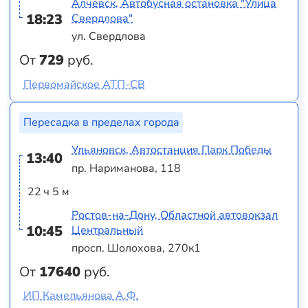
Алчевск, Автобусная остановка "Улица
18:23
Свердлова"
ул. Свердлова
От
729
руб.
Первомайское АТП-СВ
Пересадка в пределах города
Ульяновск, Автостанция Парк Победы
13:40
пр. Нариманова, 118
22 ч 5 м
Ростов-на-Дону, Областной автовокзал
10:45
Центральный
просп. Шолохова, 270к1
От
17640
руб.
ИП Камельянова А.Ф.