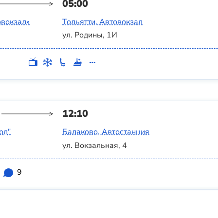
05:00
овокзал»
Тольятти, Автовокзал
ул. Родины, 1И
12:10
од"
Балаково, Автостанция
ул. Вокзальная, 4
9