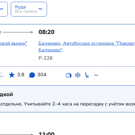
Куда
Все пункты
08:20
т
евой рынок"
Балаково, Автобусная остановка "Поворо
Балаково"
Р-226
С.
3.8
304
адкой
отдельно. Учитывайте 2–4 часа на пересадку с учётом в
11:00