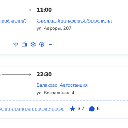
11:00
евой рынок"
Самара, Центральный Автовокзал
ул. Авроры, 207
22:30
т
Балаково, Автостанция
ул. Вокзальная, 4
я автотранспортная компания
3.7
6