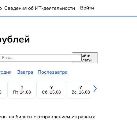
Войти
о
Сведения об ИТ-деятельности
рублей
Найти
да
да
билеты
годня
Завтра
Послезавтра
?
?
?
?
8
Пт. 14.08
Сб. 15.08
Вс. 16.08
Пн. 17.08
Вт.
ены на билеты с отправлением из разных