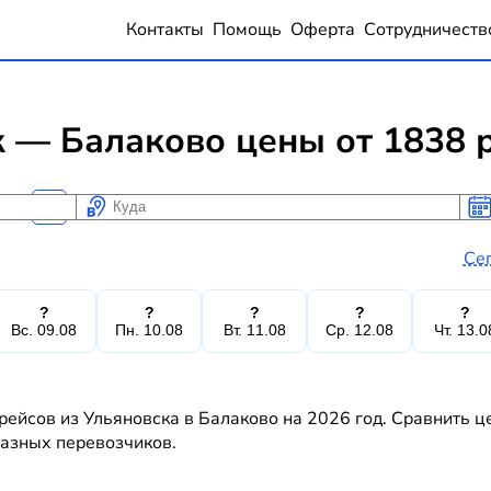
Контакты
Помощь
Оферта
Сотрудничеств
 — Балаково цены от 1838 
Куда
Ког
Ког
Се
?
?
?
?
?
Вс. 09.08
Пн. 10.08
Вт. 11.08
Ср. 12.08
Чт. 13.0
рейсов из Ульяновска в Балаково на 2026 год. Сравнить ц
 разных перевозчиков.