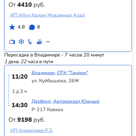
От
4410
руб.
ИП Абул Калам Мохаммад Азад
4.8
8
Пересадка в Владимире - 7 часов 20 минут
1 день 22 часа
в пути
Владимир, ОТК "Тандем"
11:20
ул. Куйбышева, 26Ж
1 д 3 ч
Дербент, Автовокзал Южный
14:30
Р-217 Кавказ
От
9198
руб.
ИП Аликулиев Р.З.