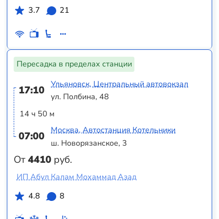
3.7
21
Пересадка в пределах станции
Ульяновск, Центральный автовокзал
17:10
ул. Полбина, 48
14 ч 50 м
Москва, Автостанция Котельники
07:00
ш. Новорязанское, 3
От
4410
руб.
ИП Абул Калам Мохаммад Азад
4.8
8