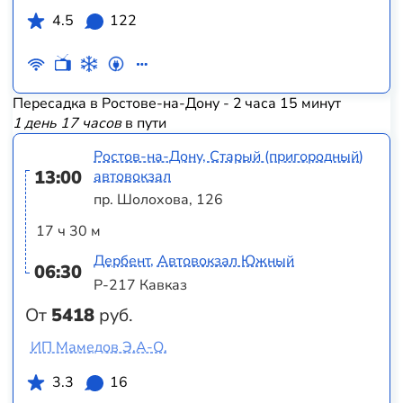
4.5
122
Пересадка в Ростове-на-Дону - 2 часа 15 минут
1 день 17 часов
в пути
Ростов-на-Дону, Старый (пригородный)
13:00
автовокзал
пр. Шолохова, 126
17 ч 30 м
Дербент, Автовокзал Южный
06:30
Р-217 Кавказ
От
5418
руб.
ИП Мамедов Э.А-О.
3.3
16