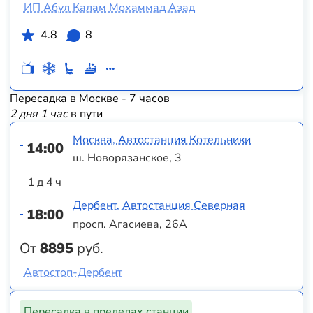
ИП Абул Калам Мохаммад Азад
4.8
8
Пересадка в Москве - 7 часов
2 дня 1 час
в пути
Москва, Автостанция Котельники
14:00
ш. Новорязанское, 3
1 д 4 ч
Дербент, Автостанция Северная
18:00
просп. Агасиева, 26А
От
8895
руб.
Автостоп-Дербент
Пересадка в пределах станции