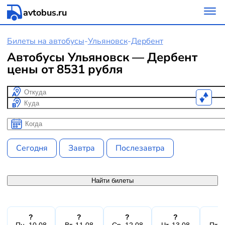
avtobus.ru
Билеты на автобусы
-
Ульяновск
-
Дербент
Автобусы Ульяновск — Дербент
цены от 8531 рубля
Откуда
Куда
Когда
Когда
Сегодня
Завтра
Послезавтра
Найти билеты
?
?
?
?