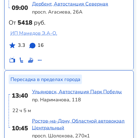
Дербент, Автостанция Северная
09:00
просп. Агасиева, 26А
От
5418
руб.
ИП Мамедов Э.А-О.
3.3
16
Пересадка в пределах города
Ульяновск, Автостанция Парк Победы
13:40
пр. Нариманова, 118
22 ч 5 м
Ростов-на-Дону, Областной автовокзал
10:45
Центральный
просп. Шолохова, 270к1