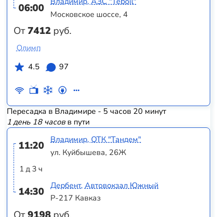
Владимир, АЗС "Teboil"
06:00
Московское шоссе, 4
От
7412
руб.
Олимп
4.5
97
Пересадка в Владимире - 5 часов 20 минут
1 день 18 часов
в пути
Владимир, ОТК "Тандем"
11:20
ул. Куйбышева, 26Ж
1 д 3 ч
Дербент, Автовокзал Южный
14:30
Р-217 Кавказ
От
9198
руб.