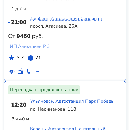
1 д 7 ч
Дербент, Автостанция Северная
21:00
просп. Агасиева, 26А
От
9450
руб.
ИП Аликулиев Р.З.
3.7
21
Пересадка в пределах станции
Ульяновск, Автостанция Парк Победы
12:20
пр. Нариманова, 118
3 ч 40 м
Казань, Автовокзал Центральный