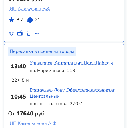
ИП Аликулиев Р.З.
3.7
21
Пересадка в пределах города
Ульяновск, Автостанция Парк Победы
13:40
пр. Нариманова, 118
22 ч 5 м
Ростов-на-Дону, Областной автовокзал
10:45
Центральный
просп. Шолохова, 270к1
От
17640
руб.
ИП Камельянова А.Ф.