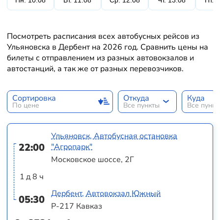
Пн. 10.08
Вт. 11.08
Ср. 12.08
Чт. 13.08
Пт. 
Посмотреть расписания всех автобусных рейсов из
Ульяновска в Дербент на 2026 год. Сравнить цены на
билеты с отправлением из разных автовокзалов и
автостанций, а так же от разных перевозчиков.
Сортировка
Откуда
Куда
По цене
Все пункты
Все пунк
Ульяновск, Автобусная остановка
22:00
"Агропарк"
Московское шоссе, 2Г
1 д 8 ч
Дербент, Автовокзал Южный
05:30
Р-217 Кавказ