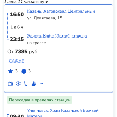
1 день 11 часов
в пути
Казань, Автовокзал Центральный
16:50
ул. Девятаева, 15
1 д 6 ч
Элиста, Кафе "Лотос", стоянка
23:15
на трассе
От
7385
руб.
САФАР
3
3
Пересадка в пределах станции
Ульяновск, Храм Казанской Божьей
08:30
Матери