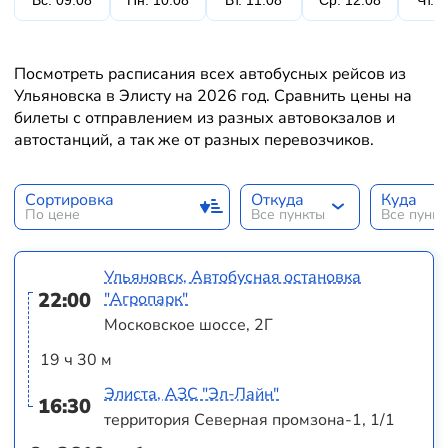
Вс. 09.08
Пн. 10.08
Вт. 11.08
Ср. 12.08
Чт. 
Посмотреть расписания всех автобусных рейсов из
Ульяновска в Элисту на 2026 год. Сравнить цены на
билеты с отправлением из разных автовокзалов и
автостанций, а так же от разных перевозчиков.
Сортировка
Откуда
Куда
По цене
Все пункты
Все пунк
Ульяновск, Автобусная остановка
22:00
"Агропарк"
Московское шоссе, 2Г
19 ч 30 м
Элиста, АЗС "Эл-Лайн"
16:30
территория Северная промзона-1, 1/1