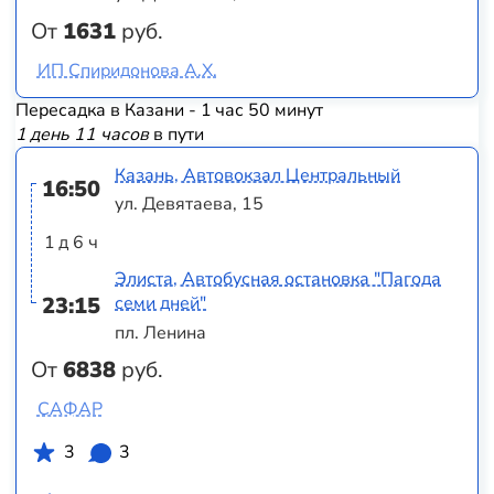
От
1631
руб.
ИП Спиридонова А.Х.
Пересадка в Казани - 1 час 50 минут
1 день 11 часов
в пути
Казань, Автовокзал Центральный
16:50
ул. Девятаева, 15
1 д 6 ч
Элиста, Автобусная остановка "Пагода
23:15
семи дней"
пл. Ленина
От
6838
руб.
САФАР
3
3