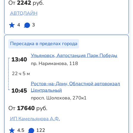
От
2242
руб.
АВТОЛАЙН
4
3
Пересадка в пределах города
Ульяновск, Автостанция Парк Победы
13:40
пр. Нариманова, 118
22 ч 5 м
Ростов-на-Дону, Областной автовокзал
10:45
Центральный
просп. Шолохова, 270к1
От
17640
руб.
ИП Камельянова А.Ф.
4.5
122