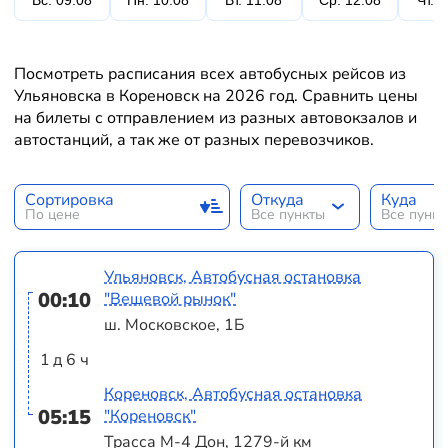
Вс. 09.08
Пн. 10.08
Вт. 11.08
Ср. 12.08
Чт. 
Посмотреть расписания всех автобусных рейсов из
Ульяновска в Кореновск на 2026 год. Сравнить цены
на билеты с отправлением из разных автовокзалов и
автостанций, а так же от разных перевозчиков.
Сортировка
Откуда
Куда
По цене
Все пункты
Все пунк
Ульяновск, Автобусная остановка
00:10
"Вещевой рынок"
ш. Московское, 1Б
1 д 6 ч
Кореновск, Автобусная остановка
05:15
"Кореновск"
Трасса М-4 Дон, 1279-й км