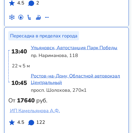
4.5
2
Пересадка в пределах города
Ульяновск, Автостанция Парк Победы
13:40
пр. Нариманова, 118
22 ч 5 м
Ростов-на-Дону, Областной автовокзал
10:45
Центральный
просп. Шолохова, 270к1
От
17640
руб.
ИП Камельянова А.Ф.
4.5
122