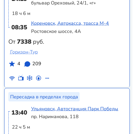
бульвар Ореховый, 24/1, «г»
18 ч 6 м
Кореновск, Автокасса, трасса М-4
08:35
Ростовское шоссе, 4А
От
7338
руб.
Горизон-Тур
4
209
Пересадка в пределах города
Ульяновск, Автостанция Парк Победы
13:40
пр. Нариманова, 118
22 ч 5 м