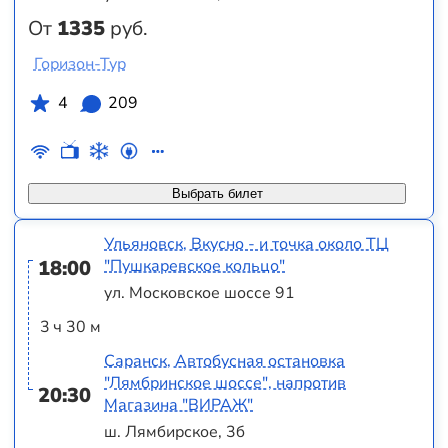
От
1335
руб.
Горизон-Тур
4
209
Выбрать билет
Ульяновск, Вкусно - и точка около ТЦ
18:00
"Пушкаревское кольцо"
ул. Московское шоссе 91
3 ч 30 м
Саранск, Автобусная остановка
"Лямбринское шоссе", напротив
20:30
Магазина "ВИРАЖ"
ш. Лямбирское, 3б