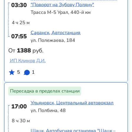
03:30
"Поворот на Зубову Поляну"
Трасса М-5 Урал, 440-й км
4 ч 25 м
Саранск, Автостанция
07:55
ул. Полежаева, 184
От
1388
руб.
ИП Климов Д.И.
5
1
Пересадка в пределах станции
Ульяновск, Центральный автовокзал
17:00
ул. Полбина, 48
8 ч 30 м
Шацк, Автобусная остановка "Шацк –