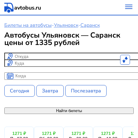
avtobus.ru
Билеты на автобусы
-
Ульяновск
-
Саранск
Автобусы Ульяновск — Саранск
цены от 1335 рублей
Откуда
Куда
Когда
Когда
Сегодня
Завтра
Послезавтра
Найти билеты
1271 ₽
1271 ₽
1271 ₽
1271 ₽
127