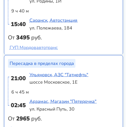
ул. Родины, 1И
9 ч 40 м
Саранск, Автостанция
15:40
ул. Полежаева, 184
От
3495
руб.
ГУП Мордовавтотранс
Пересадка в пределах города
Ульяновск, АЗС "Татнефть"
21:00
шоссе Московское, 1Е
6 ч 45 м
Арзамас, Магазин "Пятерочка"
02:45
ул. Красный Путь, 30
От
2965
руб.