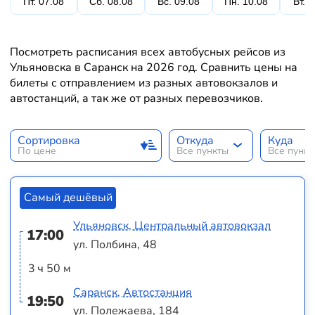
Пт. 07.08
Сб. 08.08
Вс. 09.08
Пн. 10.08
Вт. 
Посмотреть расписания всех автобусных рейсов из
Ульяновска в Саранск на 2026 год. Сравнить цены на
билеты с отправлением из разных автовокзалов и
автостанций, а так же от разных перевозчиков.
Сортировка
Откуда
Куда
По цене
Все пункты
Все пунк
Самый дешёвый
Ульяновск, Центральный автовокзал
17:00
ул. Полбина, 48
3 ч 50 м
Саранск, Автостанция
19:50
ул. Полежаева, 184