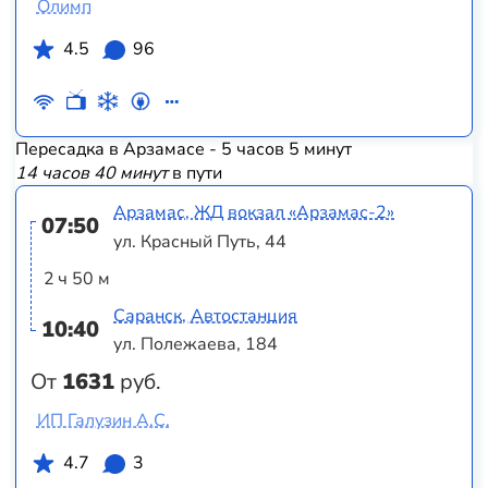
Олимп
4.5
96
Пересадка в Арзамасе - 5 часов 5 минут
14 часов 40 минут
в пути
Арзамас, ЖД вокзал «‎Арзамас-2»
07:50
ул. Красный Путь, 44
2 ч 50 м
Саранск, Автостанция
10:40
ул. Полежаева, 184
От
1631
руб.
ИП Галузин А.С.
4.7
3