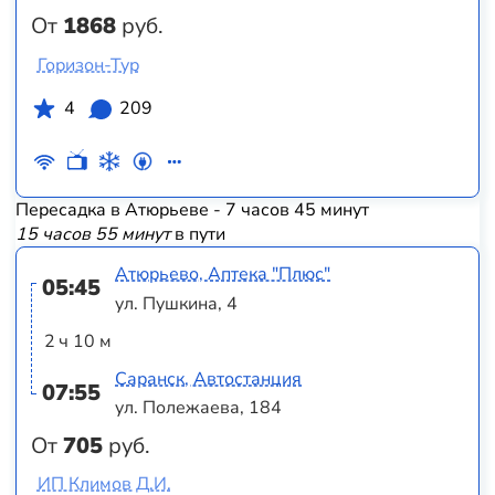
От
1868
руб.
Горизон-Тур
4
209
Пересадка в Атюрьеве - 7 часов 45 минут
15 часов 55 минут
в пути
Атюрьево, Аптека "Плюс"
05:45
ул. Пушкина, 4
2 ч 10 м
Саранск, Автостанция
07:55
ул. Полежаева, 184
От
705
руб.
ИП Климов Д.И.