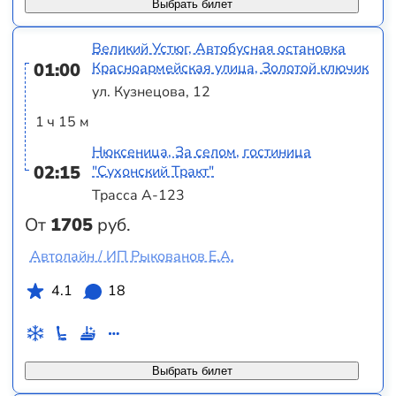
Выбрать билет
Великий Устюг, Автобусная остановка
01:00
Красноармейская улица, Золотой ключик
ул. Кузнецова, 12
1 ч 15 м
Нюксеница, За селом, гостиница
02:15
"Сухонский Тракт"
Трасса А-123
От
1705
руб.
Автолайн / ИП Рыкованов Е.А.
4.1
18
Выбрать билет