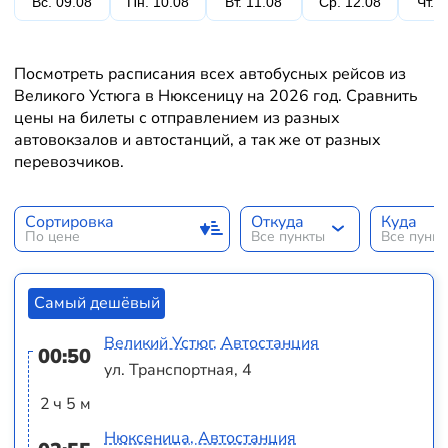
Вс. 09.08
Пн. 10.08
Вт. 11.08
Ср. 12.08
Чт. 
Посмотреть расписания всех автобусных рейсов из
Великого Устюга в Нюксеницу на 2026 год. Сравнить
цены на билеты с отправлением из разных
автовокзалов и автостанций, а так же от разных
перевозчиков.
Сортировка
Откуда
Куда
По цене
Все пункты
Все пунк
Самый дешёвый
Великий Устюг, Автостанция
00:50
ул. Транспортная, 4
2 ч 5 м
Нюксеница, Автостанция