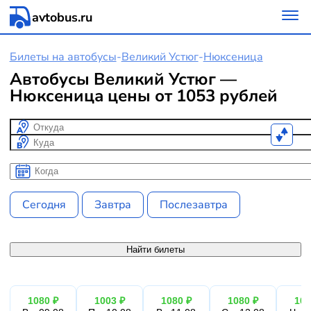
avtobus.ru
Билеты на автобусы
-
Великий Устюг
-
Нюксеница
Автобусы Великий Устюг —
Нюксеница цены от 1053 рублей
Откуда
Куда
Когда
Когда
Сегодня
Завтра
Послезавтра
Найти билеты
1080 ₽
1003 ₽
1080 ₽
1080 ₽
100