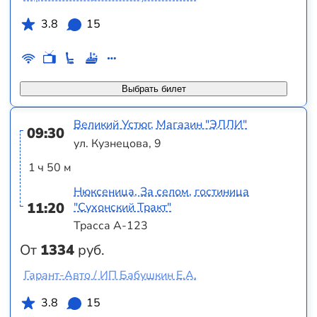
3.8
15
Выбрать билет
Великий Устюг, Магазин "ЭЛЛИ"
09:30
ул. Кузнецова, 9
1 ч 50 м
Нюксеница, За селом, гостиница
11:20
"Сухонский Тракт"
Трасса А-123
От
1334
руб.
Гарант-Авто / ИП Бабушкин Е.А.
3.8
15