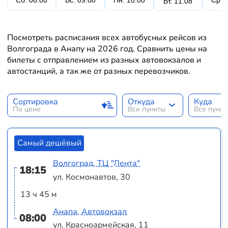
Сб. 08.08
Вс. 09.08
Пн. 10.08
Ср. 
Вт. 11.08
Посмотреть расписания всех автобусных рейсов из
Волгограда в Анапу на 2026 год. Сравнить цены на
билеты с отправлением из разных автовокзалов и
автостанций, а так же от разных перевозчиков.
Сортировка
Откуда
Куда
По цене
Все пункты
Все пунк
Самый дешёвый
Волгоград, ТЦ "Лента"
18:15
ул. Космонавтов, 30
13 ч 45 м
Анапа, Автовокзал
08:00
ул. Красноармейская, 11