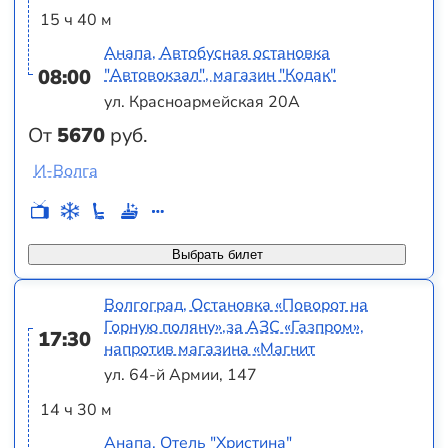
15 ч 40 м
Анапа, Автобусная остановка
08:00
"Автовокзал", магазин "Кодак"
ул. Красноармейская 20А
От
5670
руб.
И-Волга
Выбрать билет
Волгоград, Остановка «Поворот на
Горную поляну»,за АЗС «Газпром»,
17:30
напротив магазина «Магнит
ул. 64-й Армии, 147
14 ч 30 м
Анапа, Отель "Христина"