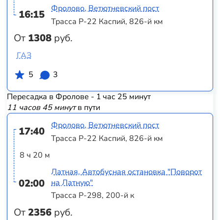
Фролово, Ветютневский пост
16:15
Трасса Р-22 Каспий, 826-й км
От
1308
руб.
ГАЗ
5
3
Пересадка в Фролове - 1 час 25 минут
11 часов 45 минут
в пути
Фролово, Ветютневский пост
17:40
Трасса Р-22 Каспий, 826-й км
8 ч 20 м
Латная, Автобусная остановка "Поворот
02:00
на Латную"
Трасса Р-298, 200-й к
От
2356
руб.