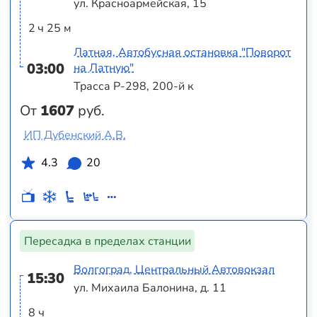
ул. Красноармейская, 15
2 ч 25 м
Латная, Автобусная остановка "Поворот
03:00
на Латную"
Трасса Р-298, 200-й к
От
1607
руб.
ИП Дубенский А.В.
4.3
20
Пересадка в пределах станции
Волгоград, Центральный Автовокзал
15:30
ул. Михаила Балонина, д. 11
8 ч