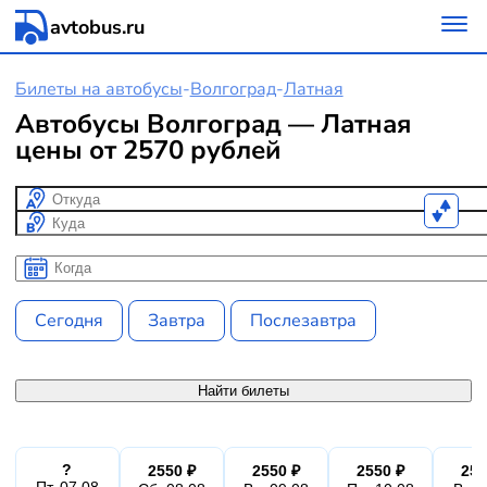
avtobus.ru
Билеты на автобусы
-
Волгоград
-
Латная
Автобусы Волгоград — Латная
цены от 2570 рублей
Откуда
Куда
Когда
Когда
Сегодня
Завтра
Послезавтра
Найти билеты
?
2550 ₽
2550 ₽
2550 ₽
255