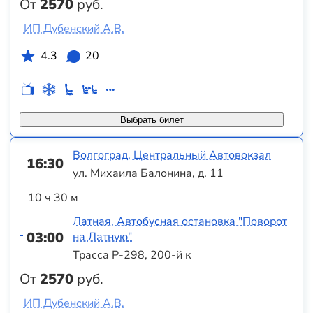
От
2570
руб.
ИП Дубенский А.В.
4.3
20
Выбрать билет
Волгоград, Центральный Автовокзал
16:30
ул. Михаила Балонина, д. 11
10 ч 30 м
Латная, Автобусная остановка "Поворот
03:00
на Латную"
Трасса Р-298, 200-й к
От
2570
руб.
ИП Дубенский А.В.