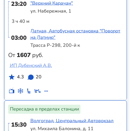
23:20
"Верхний Карачан"
ул. Набережная, 1
3 ч 40 м
Латная, Автобусная остановка "Поворот
03:00
на Латную"
Трасса Р-298, 200-й к
От
1607
руб.
ИП Дубенский А.В.
4.3
20
Пересадка в пределах станции
Волгоград, Центральный Автовокзал
15:30
ул. Михаила Балонина, д. 11