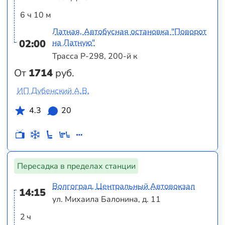
6 ч 10 м
Латная, Автобусная остановка "Поворот
02:00
на Латную"
Трасса Р-298, 200-й к
От
1714
руб.
ИП Дубенский А.В.
4.3
20
Пересадка в пределах станции
Волгоград, Центральный Автовокзал
14:15
ул. Михаила Балонина, д. 11
2 ч