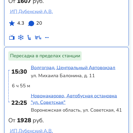
От
1607
руб.
ИП Дубенский А.В.
4.3
20
Пересадка в пределах станции
Волгоград, Центральный Автовокзал
15:30
ул. Михаила Балонина, д. 11
6 ч 55 м
Новомакарово, Автобусная остановка
22:25
"ул. Советская"
Воронежская область, ул. Советская, 41
От
1928
руб.
ИП Дубенский А.В.