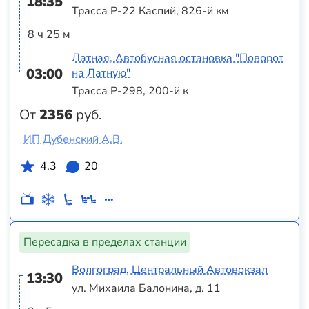
18:35
Трасса Р-22 Каспий, 826-й км
8 ч 25 м
Латная, Автобусная остановка "Поворот
03:00
на Латную"
Трасса Р-298, 200-й к
От
2356
руб.
ИП Дубенский А.В.
4.3
20
Пересадка в пределах станции
Волгоград, Центральный Автовокзал
13:30
ул. Михаила Балонина, д. 11