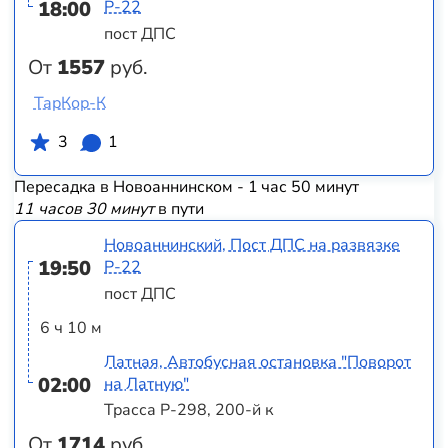
18:00
Р-22
пост ДПС
От
1557
руб.
ТарКор-К
3
1
Пересадка в Новоаннинском - 1 час 50 минут
11 часов 30 минут
в пути
Новоаннинский, Пост ДПС на развязке
19:50
Р-22
пост ДПС
6 ч 10 м
Латная, Автобусная остановка "Поворот
02:00
на Латную"
Трасса Р-298, 200-й к
От
1714
руб.