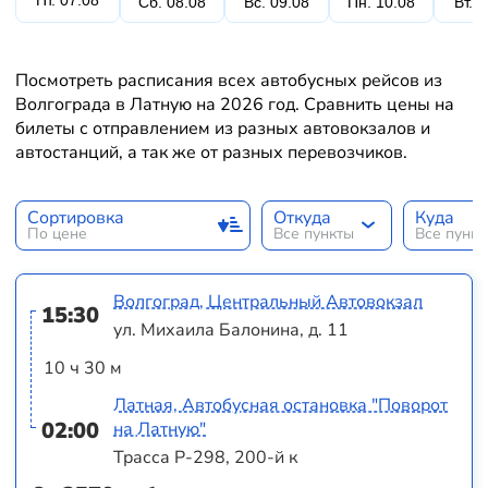
Пт. 07.08
Сб. 08.08
Вс. 09.08
Пн. 10.08
Вт. 
Посмотреть расписания всех автобусных рейсов из
Волгограда в Латную на 2026 год. Сравнить цены на
билеты с отправлением из разных автовокзалов и
автостанций, а так же от разных перевозчиков.
Сортировка
Откуда
Куда
По цене
Все пункты
Все пунк
Волгоград, Центральный Автовокзал
15:30
ул. Михаила Балонина, д. 11
10 ч 30 м
Латная, Автобусная остановка "Поворот
02:00
на Латную"
Трасса Р-298, 200-й к