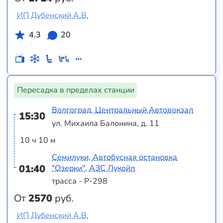
ИП Дубенский А.В.
4.3
20
Пересадка в пределах станции
Волгоград, Центральный Автовокзал
15:30
ул. Михаила Балонина, д. 11
10 ч 10 м
Семилуки, Автобусная остановка
01:40
"Озерки", АЗС Лукойл
трасса - Р-298
От
2570
руб.
ИП Дубенский А.В.