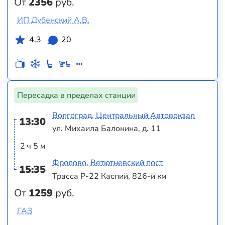
От
2356
руб.
ИП Дубенский А.В.
4.3
20
Пересадка в пределах станции
Волгоград, Центральный Автовокзал
13:30
ул. Михаила Балонина, д. 11
2 ч 5 м
Фролово, Ветютневский пост
15:35
Трасса Р-22 Каспий, 826-й км
От
1259
руб.
ГАЗ