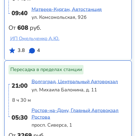
Матвеев-Курган, Автостанция
09:40
ул. Комсомольская, 92б
От
608
руб.
ИП Омельченко А.Ю.
3.8
4
Пересадка в пределах станции
Волгоград, Центральный Автовокзал
21:00
ул. Михаила Балонина, д. 11
8 ч 30 м
Ростов-на-Дону, Главный Автовокзал
05:30
Ростова
просп. Сиверса, 1
От
3269
руб.