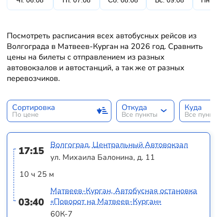
Чт. 06.08
Пт. 07.08
Сб. 08.08
Вс. 09.08
Пн. 
Посмотреть расписания всех автобусных рейсов из
Волгограда в Матвеев-Курган на 2026 год. Сравнить
цены на билеты с отправлением из разных
автовокзалов и автостанций, а так же от разных
перевозчиков.
Сортировка
Откуда
Куда
По цене
Все пункты
Все пунк
Волгоград, Центральный Автовокзал
17:15
ул. Михаила Балонина, д. 11
10 ч 25 м
Матвеев-Курган, Автобусная остановка
03:40
«Поворот на Матвеев-Курган»
60К-7