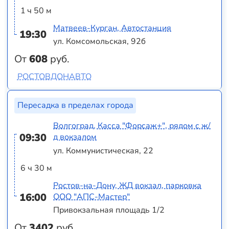
1 ч 50 м
Матвеев-Курган, Автостанция
19:30
ул. Комсомольская, 92б
От
608
руб.
РОСТОВДОНАВТО
Пересадка в пределах города
Волгоград, Касса "Форсаж+", рядом с ж/
09:30
д вокзалом
ул. Коммунистическая, 22
6 ч 30 м
Ростов-на-Дону, ЖД вокзал, парковка
16:00
ООО "АПС-Мастер"
Привокзальная площадь 1/2
От
3402
руб.