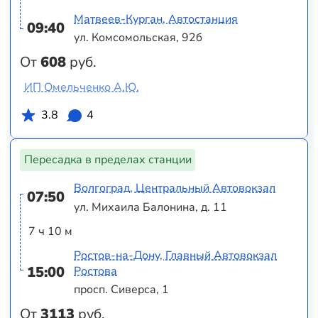
Матвеев-Курган, Автостанция
09:40
ул. Комсомольская, 92б
От
608
руб.
ИП Омельченко А.Ю.
3.8
4
Пересадка в пределах станции
Волгоград, Центральный Автовокзал
07:50
ул. Михаила Балонина, д. 11
7 ч 10 м
Ростов-на-Дону, Главный Автовокзал
15:00
Ростова
просп. Сиверса, 1
От
3113
руб.