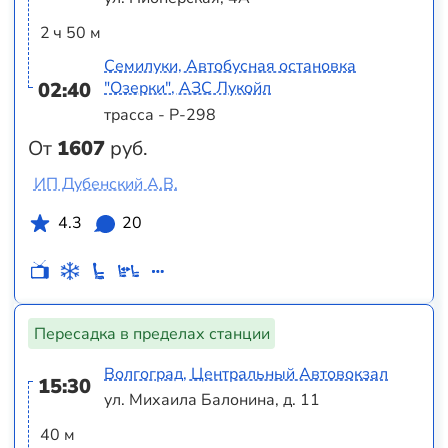
2 ч 50 м
Семилуки, Автобусная остановка
02:40
"Озерки", АЗС Лукойл
трасса - Р-298
От
1607
руб.
ИП Дубенский А.В.
4.3
20
Пересадка в пределах станции
Волгоград, Центральный Автовокзал
15:30
ул. Михаила Балонина, д. 11
40 м