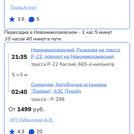
ТрансАгент
3.6
5
Пересадка в Новониколаевском - 1 час 5 минут
10 часов 40 минут
в пути
Новониколаевский, Развязка на трассе
21:35
Р-22, поворот на Новониколаевский
трасса Р-22 Каспий, 665-й километр
5 ч 5 м
Семилуки, Автобусная остановка
02:40
"Озерки", АЗС Лукойл
трасса - Р-298
От
1499
руб.
ИП Дубенский А.В.
4.3
20