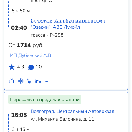
пост ДПС
5 ч 50 м
Семилуки, Автобусная остановка
02:40
"Озерки", АЗС Лукойл
трасса - Р-298
От
1714
руб.
ИП Дубенский А.В.
4.3
20
Пересадка в пределах станции
Волгоград, Центральный Автовокзал
16:05
ул. Михаила Балонина, д. 11
3 ч 45 м