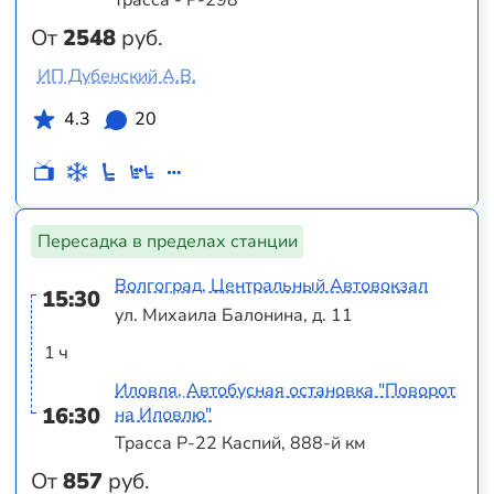
трасса - Р-298
От
2548
руб.
ИП Дубенский А.В.
4.3
20
Пересадка в пределах станции
Волгоград, Центральный Автовокзал
15:30
ул. Михаила Балонина, д. 11
1 ч
Иловля, Автобусная остановка "Поворот
16:30
на Иловлю"
Трасса Р-22 Каспий, 888-й км
От
857
руб.