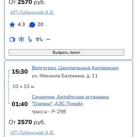
От
2570
руб.
ИП Дубенский А.В.
4.3
20
Выбрать билет
Волгоград, Центральный Автовокзал
15:30
ул. Михаила Балонина, д. 11
10 ч 10 м
Семилуки, Автобусная остановка
01:40
"Озерки", АЗС Лукойл
трасса - Р-298
От
2570
руб.
ИП Дубенский А.В.