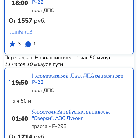
18:00
Р-22
пост ДПС
От
1557
руб.
ТарКор-К
3
1
Пересадка в Новоаннинском - 1 час 50 минут
11 часов 10 минут
в пути
Новоаннинский, Пост ДПС на развязке
19:50
Р-22
пост ДПС
5 ч 50 м
Семилуки, Автобусная остановка
01:40
"Озерки", АЗС Лукойл
трасса - Р-298
От
1714
руб.