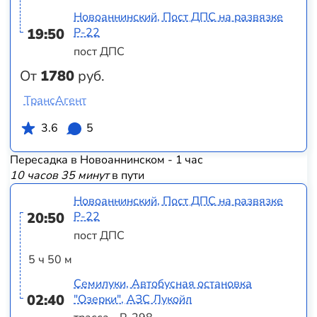
Новоаннинский, Пост ДПС на развязке
19:50
Р-22
пост ДПС
От
1780
руб.
ТрансАгент
3.6
5
Пересадка в Новоаннинском - 1 час
10 часов 35 минут
в пути
Новоаннинский, Пост ДПС на развязке
20:50
Р-22
пост ДПС
5 ч 50 м
Семилуки, Автобусная остановка
02:40
"Озерки", АЗС Лукойл