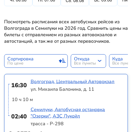
Чт. 06.08
Пт. 07.08
Вс. 09.08
Пн. 
Сб. 08.08
Посмотреть расписания всех автобусных рейсов из
Волгограда в Семилуки на 2026 год. Сравнить цены на
билеты с отправлением из разных автовокзалов и
автостанций, а так же от разных перевозчиков.
Сортировка
Откуда
Куда
По цене
Все пункты
Все пунк
Волгоград, Центральный Автовокзал
16:30
ул. Михаила Балонина, д. 11
10 ч 10 м
Семилуки, Автобусная остановка
02:40
"Озерки", АЗС Лукойл
трасса - Р-298