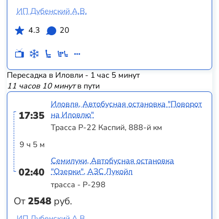
ИП Дубенский А.В.
4.3
20
Пересадка в Иловли - 1 час 5 минут
11 часов 10 минут
в пути
Иловля, Автобусная остановка "Поворот
17:35
на Иловлю"
Трасса Р-22 Каспий, 888-й км
9 ч 5 м
Семилуки, Автобусная остановка
02:40
"Озерки", АЗС Лукойл
трасса - Р-298
От
2548
руб.
ИП Дубенский А.В.