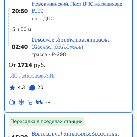
Новоаннинский, Пост ДПС на развязке
20:50
Р-22
пост ДПС
5 ч 50 м
Семилуки, Автобусная остановка
02:40
"Озерки", АЗС Лукойл
трасса - Р-298
От
1714
руб.
ИП Дубенский А.В.
4.3
20
Пересадка в пределах станции
Волгоград, Центральный Автовокзал