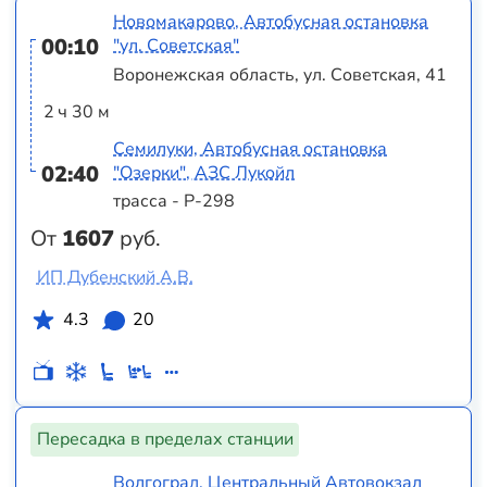
Новомакарово, Автобусная остановка
00:10
"ул. Советская"
Воронежская область, ул. Советская, 41
2 ч 30 м
Семилуки, Автобусная остановка
02:40
"Озерки", АЗС Лукойл
трасса - Р-298
От
1607
руб.
ИП Дубенский А.В.
4.3
20
Пересадка в пределах станции
Волгоград, Центральный Автовокзал