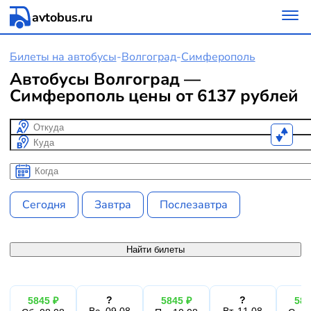
avtobus.ru
Билеты на автобусы
-
Волгоград
-
Симферополь
Автобусы Волгоград —
Симферополь цены от 6137 рублей
Откуда
Куда
Когда
Когда
Сегодня
Завтра
Послезавтра
Найти билеты
?
?
5845 ₽
5845 ₽
584