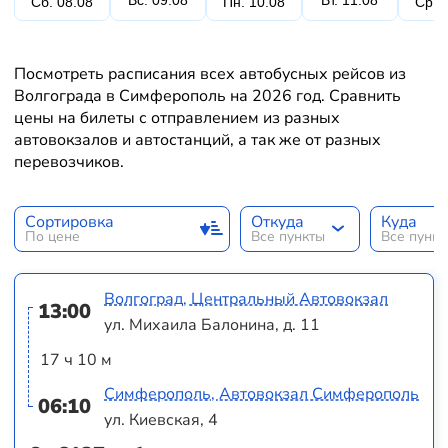
Вс. 09.08
Вт. 11.08
Сб. 08.08
Пн. 10.08
Ср. 
Посмотреть расписания всех автобусных рейсов из
Волгограда в Симферополь на 2026 год. Сравнить
цены на билеты с отправлением из разных
автовокзалов и автостанций, а так же от разных
перевозчиков.
Сортировка
Откуда
Куда
По цене
Все пункты
Все пунк
Волгоград, Центральный Автовокзал
13:00
ул. Михаила Балонина, д. 11
17 ч 10 м
Симферополь, Автовокзал Симферополь
06:10
ул. Киевская, 4