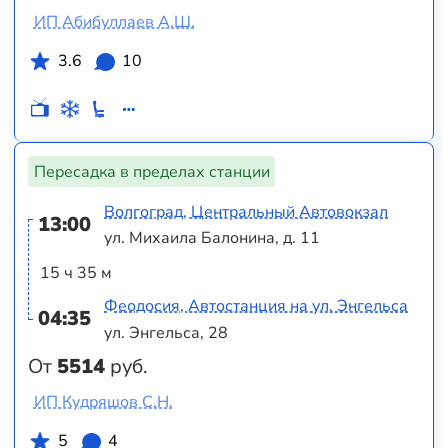
ИП Абибуллаев А.Ш.
3.6
10
Пересадка в пределах станции
Волгоград, Центральный Автовокзал
13:00
ул. Михаила Балонина, д. 11
15 ч 35 м
Феодосия, Автостанция на ул. Энгельса
04:35
ул. Энгельса, 28
От
5514
руб.
ИП Кудряшов С.Н.
5
4