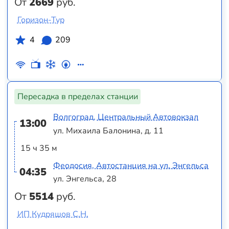
От
2669
руб.
Горизон-Тур
4
209
Пересадка в пределах станции
Волгоград, Центральный Автовокзал
13:00
ул. Михаила Балонина, д. 11
15 ч 35 м
Феодосия, Автостанция на ул. Энгельса
04:35
ул. Энгельса, 28
От
5514
руб.
ИП Кудряшов С.Н.