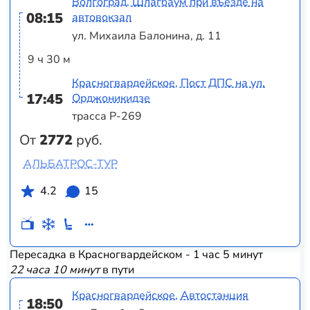
Волгоград, Шлагбаум при въезде на
08:15
автовокзал
ул. Михаила Балонина, д. 11
9 ч 30 м
Красногвардейское, Пост ДПС на ул.
17:45
Орджоникидзе
трасса Р-269
От
2772
руб.
АЛЬБАТРОС-ТУР
4.2
15
Пересадка в Красногвардейском - 1 час 5 минут
22 часа 10 минут
в пути
Красногвардейское, Автостанция
18:50