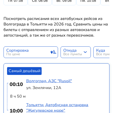
Пт. 07.08
Сб. 08.08
Вс. 09.08
Пн. 10.08
Вт. 
Посмотреть расписания всех автобусных рейсов из
Волгограда в Тольятти на 2026 год. Сравнить цены на
билеты с отправлением из разных автовокзалов и
автостанций, а так же от разных перевозчиков.
Сортировка
Откуда
Куда
По цене
Все пункты
Все пунк
Самый дешёвый
Волгоград, АЗС "Rusoil"
00:10
ул. Землячки, 12А
8 ч 50 м
Тольятти, Автобусная остановка
10:00
"Жигулевское море"