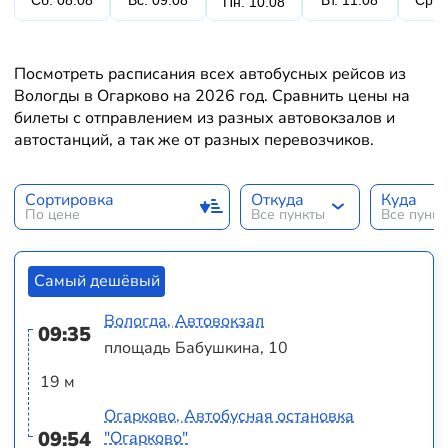
Сб. 08.08
Вс. 09.08
Вт. 11.08
Ср. 
Пн. 10.08
Посмотреть расписания всех автобусных рейсов из
Вологды в Огарково на 2026 год. Сравнить цены на
билеты с отправлением из разных автовокзалов и
автостанций, а так же от разных перевозчиков.
Сортировка
Откуда
Куда
По цене
Все пункты
Все пунк
Самый дешёвый
Вологда, Автовокзал
09:35
площадь Бабушкина, 10
19 м
Огарково, Автобусная остановка
09:54
"Огарково"