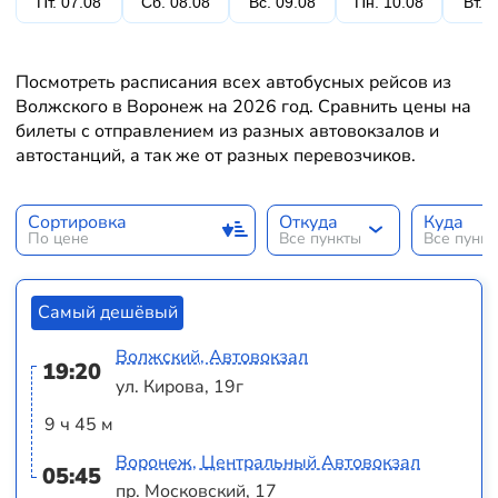
Пт. 07.08
Сб. 08.08
Вс. 09.08
Пн. 10.08
Вт. 
Посмотреть расписания всех автобусных рейсов из
Волжского в Воронеж на 2026 год. Сравнить цены на
билеты с отправлением из разных автовокзалов и
автостанций, а так же от разных перевозчиков.
Сортировка
Откуда
Куда
По цене
Все пункты
Все пунк
Самый дешёвый
Волжский, Автовокзал
19:20
ул. Кирова, 19г
9 ч 45 м
Воронеж, Центральный Автовокзал
05:45
пр. Московский, 17