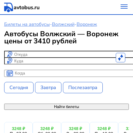
avtobus.ru
Билеты на автобусы
-
Волжский
-
Воронеж
Автобусы Волжский — Воронеж
цены от 3410 рублей
Откуда
Куда
Когда
Когда
Сегодня
Завтра
Послезавтра
Найти билеты
3248 ₽
3248 ₽
3248 ₽
3248 ₽
324