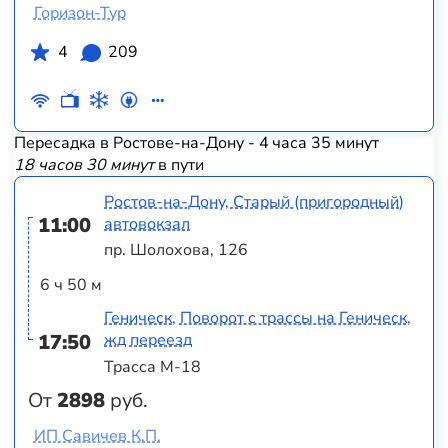
Горизон-Тур
4
209
Пересадка в Ростове-на-Дону - 4 часа 35 минут
18 часов 30 минут
в пути
Ростов-на-Дону, Старый (пригородный)
11:00
автовокзал
пр. Шолохова, 126
6 ч 50 м
Геническ, Поворот с трассы на Геническ,
17:50
жд переезд
Трасса М-18
От
2898
руб.
ИП Савичев К.П.