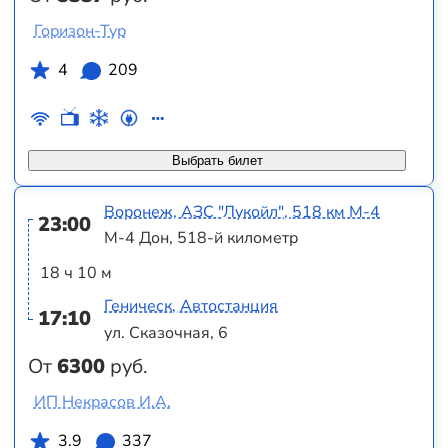
Горизон-Тур
4
209
Выбрать билет
Воронеж, АЗС "Лукойл", 518 км М-4
23:00
М-4 Дон, 518-й километр
18 ч 10 м
Геническ, Автостанция
17:10
ул. Сказочная, 6
От
6300
руб.
ИП Некрасов И.А.
3.9
337