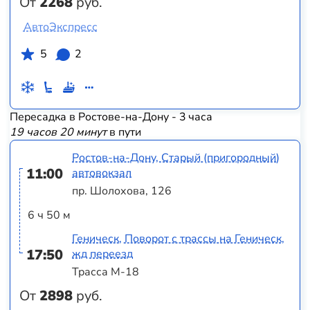
От
2268
руб.
АвтоЭкспресс
5
2
Пересадка в Ростове-на-Дону - 3 часа
19 часов 20 минут
в пути
Ростов-на-Дону, Старый (пригородный)
11:00
автовокзал
пр. Шолохова, 126
6 ч 50 м
Геническ, Поворот с трассы на Геническ,
17:50
жд переезд
Трасса М-18
От
2898
руб.