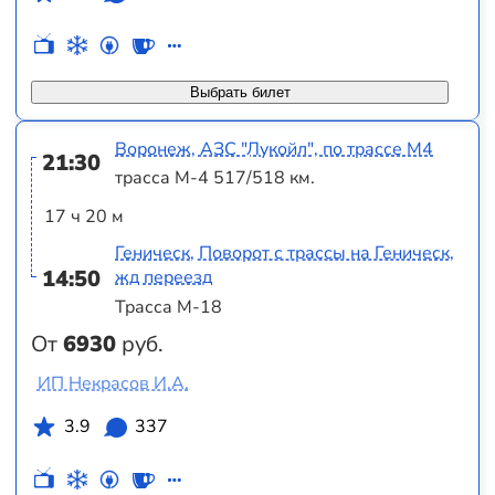
Выбрать билет
Воронеж, АЗС "Лукойл", по трассе М4
21:30
трасса М-4 517/518 км.
17 ч 20 м
Геническ, Поворот с трассы на Геническ,
14:50
жд переезд
Трасса М-18
От
6930
руб.
ИП Некрасов И.А.
3.9
337