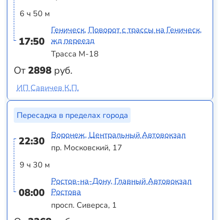
6 ч 50 м
Геническ, Поворот с трассы на Геническ,
17:50
жд переезд
Трасса М-18
От
2898
руб.
ИП Савичев К.П.
Пересадка в пределах города
Воронеж, Центральный Автовокзал
22:30
пр. Московский, 17
9 ч 30 м
Ростов-на-Дону, Главный Автовокзал
08:00
Ростова
просп. Сиверса, 1