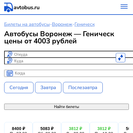
avtobus.ru
Билеты на автобусы
-
Воронеж
-
Геническ
Автобусы Воронеж — Геническ
цены от 4003 рублей
Откуда
Куда
Когда
Когда
Сегодня
Завтра
Послезавтра
Найти билеты
8400 ₽
5083 ₽
3812 ₽
3812 ₽
508