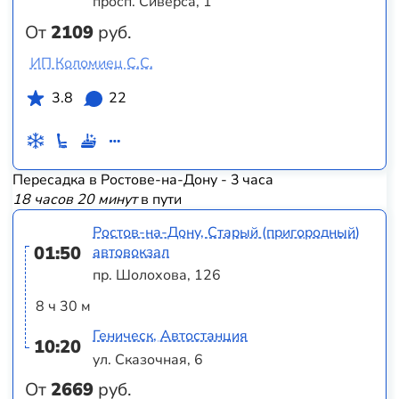
просп. Сиверса, 1
От
2109
руб.
ИП Коломиец С.С.
3.8
22
Пересадка в Ростове-на-Дону - 3 часа
18 часов 20 минут
в пути
Ростов-на-Дону, Старый (пригородный)
01:50
автовокзал
пр. Шолохова, 126
8 ч 30 м
Геническ, Автостанция
10:20
ул. Сказочная, 6
От
2669
руб.