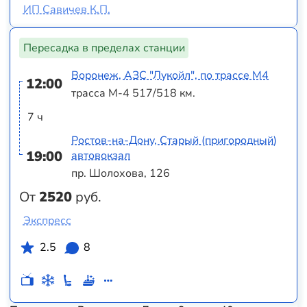
ИП Савичев К.П.
Пересадка в пределах станции
Воронеж, АЗС "Лукойл", по трассе М4
12:00
трасса М-4 517/518 км.
7 ч
Ростов-на-Дону, Старый (пригородный)
19:00
автовокзал
пр. Шолохова, 126
От
2520
руб.
Экспресс
2.5
8