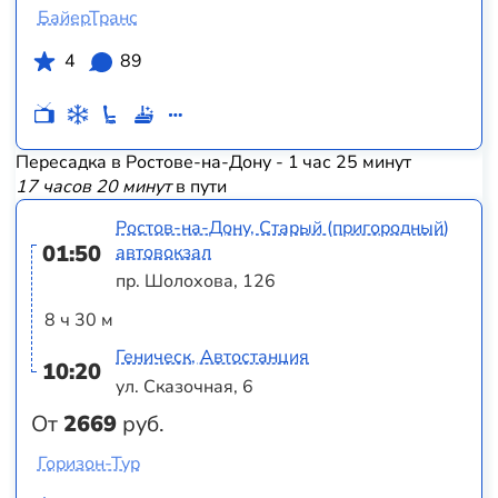
БайерТранс
4
89
Пересадка в Ростове-на-Дону - 1 час 25 минут
17 часов 20 минут
в пути
Ростов-на-Дону, Старый (пригородный)
01:50
автовокзал
пр. Шолохова, 126
8 ч 30 м
Геническ, Автостанция
10:20
ул. Сказочная, 6
От
2669
руб.
Горизон-Тур