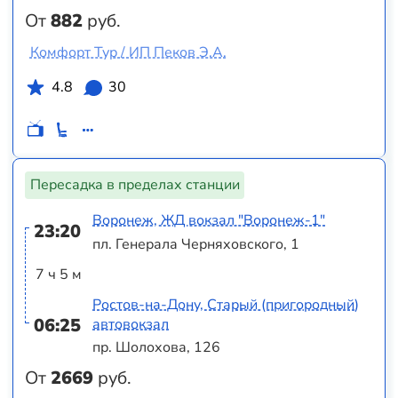
От
882
руб.
Комфорт Тур / ИП Пеков Э.А.
4.8
30
Пересадка в пределах станции
Воронеж, ЖД вокзал "Воронеж-1"
23:20
пл. Генерала Черняховского, 1
7 ч 5 м
Ростов-на-Дону, Старый (пригородный)
06:25
автовокзал
пр. Шолохова, 126
От
2669
руб.