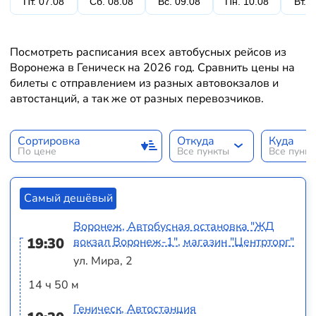
Пт. 07.08
Сб. 08.08
Вс. 09.08
Пн. 10.08
Вт. 
Посмотреть расписания всех автобусных рейсов из
Воронежа в Геническ на 2026 год. Сравнить цены на
билеты с отправлением из разных автовокзалов и
автостанций, а так же от разных перевозчиков.
Сортировка
Откуда
Куда
По цене
Все пункты
Все пунк
Самый дешёвый
Воронеж, Автобусная остановка "ЖД
19:30
вокзал Воронеж-1", магазин "Центрторг"
ул. Мира, 2
14 ч 50 м
Геническ, Автостанция