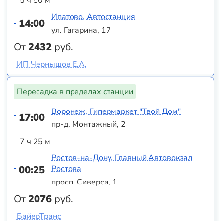
5 ч 50 м
Ипатово, Автостанция
14:00
ул. Гагарина, 17
От
2432
руб.
ИП Чернышов Е.А.
Пересадка в пределах станции
Воронеж, Гипермаркет "Твой Дом"
17:00
пр-д. Монтажный, 2
7 ч 25 м
Ростов-на-Дону, Главный Автовокзал
00:25
Ростова
просп. Сиверса, 1
От
2076
руб.
БайерТранс