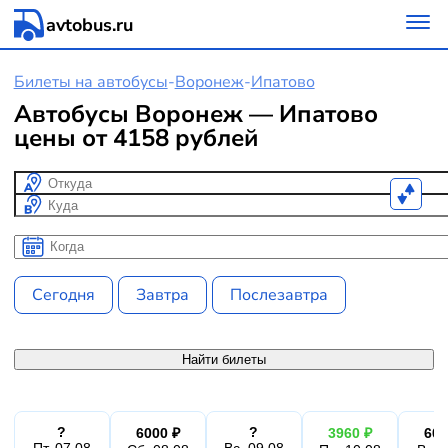
avtobus.ru
Билеты на автобусы
-
Воронеж
-
Ипатово
Автобусы Воронеж — Ипатово
цены от 4158 рублей
Откуда
Куда
Когда
Когда
Сегодня
Завтра
Послезавтра
Найти билеты
?
?
6000 ₽
3960 ₽
600