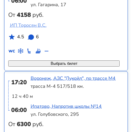
06:00
ул. Гагарина, 17
От
4158
руб.
ИП Торосян В.С.
4.5
6
Выбрать билет
Воронеж, АЗС "Лукойл", по трассе М4
17:20
трасса М-4 517/518 км.
12 ч 40 м
Ипатово, Напротив школы №14
06:00
ул. Голубовского, 295
От
6300
руб.