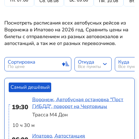
Пт. 07.08
Вс. 09.08
Сб. 08.08
Пн. 10.08
Вт. 
Посмотреть расписания всех автобусных рейсов из
Воронежа в Ипатово на 2026 год. Сравнить цены на
билеты с отправлением из разных автовокзалов и
автостанций, а так же от разных перевозчиков.
Сортировка
Откуда
Куда
По цене
Все пункты
Все пунк
Самый дешёвый
Воронеж, Автобусная остановка "Пост
19:30
ГИБДД", поворот на Чертовицы
Трасса М4 Дон
10 ч 30 м
Ипатово, Автостанция