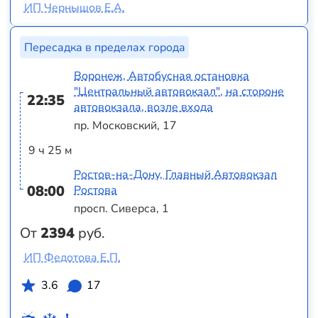
ИП Чернышов Е.А.
Пересадка в пределах города
Воронеж, Автобусная остановка
"Центральный автовокзал", на стороне
22:35
автовокзала, возле входа
пр. Московский, 17
9 ч 25 м
Ростов-на-Дону, Главный Автовокзал
08:00
Ростова
просп. Сиверса, 1
От
2394
руб.
ИП Федотова Е.П.
3.6
17