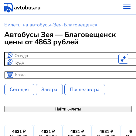
avtobus.ru
Билеты на автобусы
-
Зея
-
Благовещенск
Автобусы Зея — Благовещенск
цены от 4863 рублей
Откуда
Куда
Когда
Когда
Сегодня
Завтра
Послезавтра
Найти билеты
4631 ₽
4631 ₽
4631 ₽
4631 ₽
463