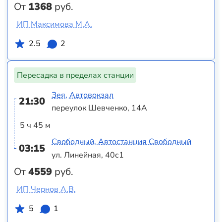
От
1368
руб.
ИП Максимова М.А.
2.5
2
Пересадка в пределах станции
Зея, Автовокзал
21:30
переулок Шевченко, 14А
5 ч 45 м
Свободный, Автостанция Свободный
03:15
ул. Линейная, 40с1
От
4559
руб.
ИП Чернов А.В.
5
1