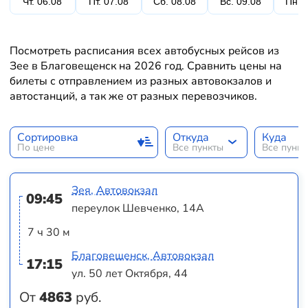
Чт. 06.08
Пт. 07.08
Сб. 08.08
Вс. 09.08
Пн. 
Посмотреть расписания всех автобусных рейсов из
Зее в Благовещенск на 2026 год. Сравнить цены на
билеты с отправлением из разных автовокзалов и
автостанций, а так же от разных перевозчиков.
Сортировка
Откуда
Куда
По цене
Все пункты
Все пунк
Зея, Автовокзал
09:45
переулок Шевченко, 14А
7 ч 30 м
Благовещенск, Автовокзал
17:15
ул. 50 лет Октября, 44
От
4863
руб.