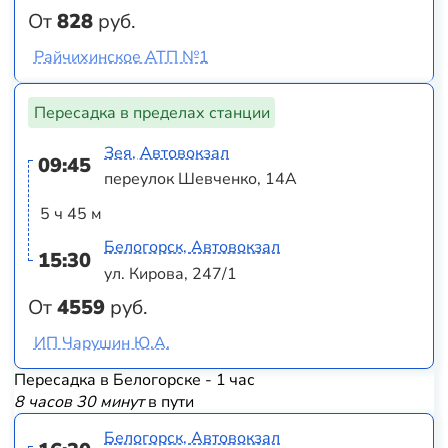
От
828
руб.
Райчихинское АТП №1
Пересадка в пределах станции
Зея, Автовокзал
09:45
переулок Шевченко, 14А
5 ч 45 м
Белогорск, Автовокзал
15:30
ул. Кирова, 247/1
От
4559
руб.
ИП Чарушин Ю.А.
Пересадка в Белогорске - 1 час
8 часов 30 минут
в пути
Белогорск, Автовокзал