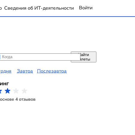
Войти
о
Сведения об ИТ-деятельности
Найти
да
да
билеты
годня
Завтра
Послезавтра
инг
 основе 4 отзывов