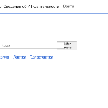
Войти
о
Сведения об ИТ-деятельности
Найти
да
да
билеты
годня
Завтра
Послезавтра