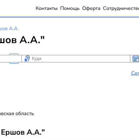
Контакты
Помощь
Оферта
Сотрудничеств
шов А.А.
шов А.А."
Куда
Ког
Ког
Се
овская область
 Ершов А.А."