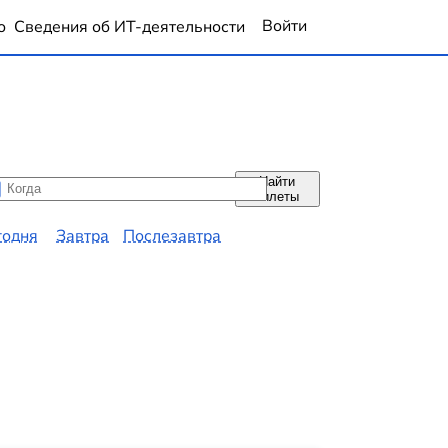
Войти
о
Сведения об ИТ-деятельности
Найти
да
да
билеты
годня
Завтра
Послезавтра