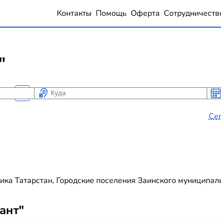
Контакты
Помощь
Оферта
Сотрудничеств
"
Куда
Ког
Ког
Се
ка Татарстан, Городские поселения Заинского муниципальн
ант"