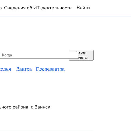
Войти
о
Сведения об ИТ-деятельности
Найти
да
да
билеты
годня
Завтра
Послезавтра
ого района, г. Заинск