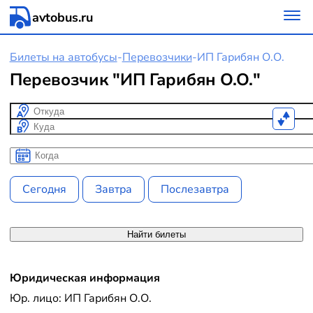
avtobus.ru
Билеты на автобусы
-
Перевозчики
-
ИП Гарибян О.О.
Перевозчик "ИП Гарибян О.О."
Откуда
Куда
Когда
Когда
Сегодня
Завтра
Послезавтра
Найти билеты
Юридическая информация
Юр. лицо: ИП Гарибян О.О.