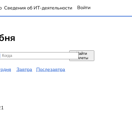
Войти
о
Сведения об ИТ-деятельности
обня
Найти
да
да
билеты
годня
Завтра
Послезавтра
21