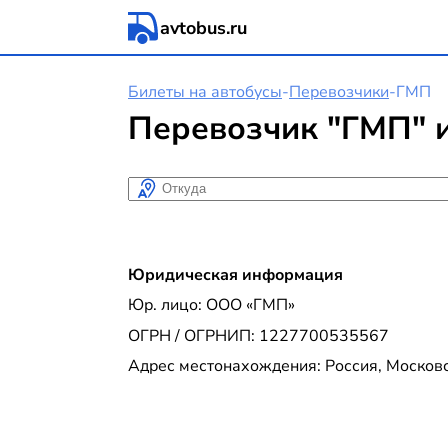
avtobus.ru
Билеты на автобусы
-
Перевозчики
-
ГМП
Перевозчик "ГМП" и
Откуда
Юридическая информация
Юр. лицо: ООО «ГМП»
ОГРН / ОГРНИП: 1227700535567
Адрес местонахождения: Россия, Московска